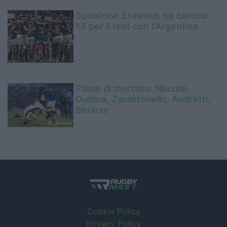
Sudafrica: Erasmus ne cambia
13 per il test con l'Argentina
Pillole di mercato: Neculai,
Oubina, Zarantonello, Andretti,
Berlese
Cookie Policy
Privacy Policy