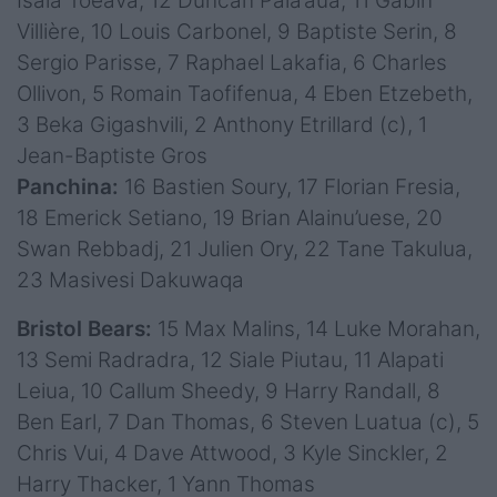
Isaia Toeava, 12 Duncan Paia’aua, 11 Gabin
Villière, 10 Louis Carbonel, 9 Baptiste Serin, 8
Sergio Parisse, 7 Raphael Lakafia, 6 Charles
Ollivon, 5 Romain Taofifenua, 4 Eben Etzebeth,
3 Beka Gigashvili, 2 Anthony Etrillard (c), 1
Jean-Baptiste Gros
Panchina:
16 Bastien Soury, 17 Florian Fresia,
18 Emerick Setiano, 19 Brian Alainu’uese, 20
Swan Rebbadj, 21 Julien Ory, 22 Tane Takulua,
23 Masivesi Dakuwaqa
Bristol Bears:
15 Max Malins, 14 Luke Morahan,
13 Semi Radradra, 12 Siale Piutau, 11 Alapati
Leiua, 10 Callum Sheedy, 9 Harry Randall, 8
Ben Earl, 7 Dan Thomas, 6 Steven Luatua (c), 5
Chris Vui, 4 Dave Attwood, 3 Kyle Sinckler, 2
Harry Thacker, 1 Yann Thomas