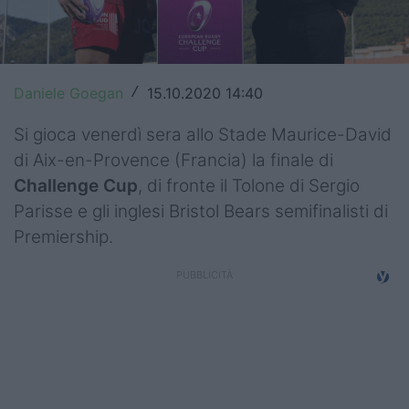
Top14
Premiership
Daniele Goegan
15.10.2020 14:40
/
Champions Cup
Si gioca venerdì sera allo Stade Maurice-David
Challenge Cup
di Aix-en-Provence (Francia) la finale di
Challenge Cup
, di fronte il Tolone di Sergio
World Rugby
Parisse e gli inglesi Bristol Bears semifinalisti di
Rugby World Cup
Premiership.
Super Rugby
Rugby in TV
Mercato
Serie A Elite