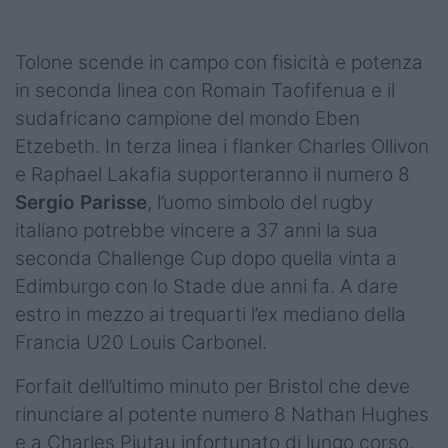
Podcast
Shop
Tolone scende in campo con fisicità e potenza
in seconda linea con Romain Taofifenua e il
sudafricano campione del mondo Eben
Etzebeth. In terza linea i flanker Charles Ollivon
e Raphael Lakafia supporteranno il numero 8
Sergio Parisse
, l’uomo simbolo del rugby
italiano potrebbe vincere a 37 anni la sua
seconda Challenge Cup dopo quella vinta a
Edimburgo con lo Stade due anni fa. A dare
estro in mezzo ai trequarti l’ex mediano della
Francia U20 Louis Carbonel.
Forfait dell’ultimo minuto per Bristol che deve
rinunciare al potente numero 8 Nathan Hughes
e a Charles Piutau infortunato di lungo corso.