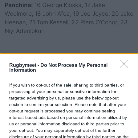
Panchina:
16 George Kloska, 17 Jake
Woolmore, 18 John Afoa, 19 Joe Joyce, 20 Jake
Heenan, 21 Tom Kessell, 22 Piers O’Conor, 23
Niyi Adeolokun
Venerdì 16 ottobre
Rugbymeet -
Do Not Process My Personal
Information
Stade Maurice-David, Aix-en-Provence
Kick-off:
ore 21:00
If you wish to opt-out of the sale, sharing to third parties, or
processing of your personal or sensitive information for
Arbitro:
Andrew Brace
targeted advertising by us, please use the below opt-out
section to confirm your selection. Please note that after your
Assistenti:
Frank Murphy, George Clancy
opt-out request is processed you may continue seeing
TMO:
Brian McNeice
interest-based ads based on personal information utilized by
us or personal information disclosed to third parties prior to
your opt-out. You may separately opt-out of the further
disclosure of your personal information by third parties on the