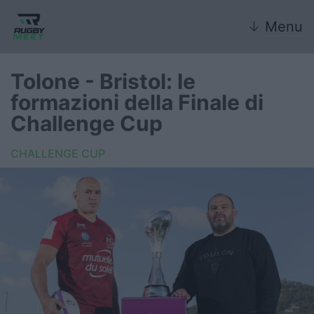
↓
Menu
Tolone - Bristol: le
formazioni della Finale di
Nazionale
Challenge Cup
Nazionali giovanili
CHALLENGE CUP
Rugby Sevens
FIR
Internazionale
6 Nazioni
United Rugby Championship