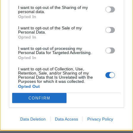
Galles:
15 Liam Williams, 14 Louis Rees-
I want to opt-out of the Sharing of my
Zammit, 13 George North, 12 Nick Tompkins, 11
personal data.
Opted In
Alex Cuthbert, 10 Dan Biggar (c), 9 Kieran
Hardy, 8 Taulupe Faletau, 7 Tommy Reffell, 6
I want to opt-out of the Sale of my
Personal Data.
Dan Lydiate, 5 Adam Beard, 4 Will Rowlands, 3
Opted In
Dillon Lewis, 2 Ryan Elias, 1 Gareth Thomas
I want to opt-out of processing my
Personal Data for Targeted Advertising.
Panchina:
16 Dewi Lake, 17 Wyn Jones, 18
Opted In
Sam Wainwright, 19 Alun Wyn Jones, 20 Josh
I want to opt-out of Collection, Use,
Retention, Sale, and/or Sharing of my
Navidi, 21 Tomos Williams, 22 Gareth
Personal Data that Is Unrelated with the
Purposes for which it was collected.
Anscombe, 23 Josh Adams
Opted Out
Arbitro:
Angus Gardner (Australia)
CONFIRM
Data Deletion
Data Access
Privacy Policy