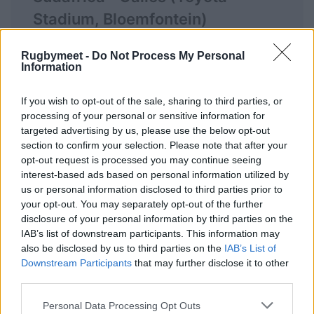
Stadium, Bloemfontein)
Rugbymeet -
Do Not Process My Personal
Information
Sud Africa:
15 Warrick Gelant, 14 Kurt-Lee
If you wish to opt-out of the sale, sharing to third parties, or
Arendse, 13 Jesse Kriel, 12 Andre Esterhuizen,
processing of your personal or sensitive information for
11 Aphelele Fassi, 10 Handre Pollard (c), 9
targeted advertising by us, please use the below opt-out
Jaden Hendrikse, 8 Evan Roos, 7 Pieter-Steph
section to confirm your selection. Please note that after your
opt-out request is processed you may continue seeing
du Toit, 6 Marcell Coetzee, 5 Marvin Orie, 4
interest-based ads based on personal information utilized by
Eben Etzebeth, 3 Trevor Nyakane, 2 Joseph
us or personal information disclosed to third parties prior to
Dweba, 1 Thomas du Toit
your opt-out. You may separately opt-out of the further
disclosure of your personal information by third parties on the
Panchina:
16 Malcolm Marx, 17 Ntuthuko
IAB’s list of downstream participants. This information may
also be disclosed by us to third parties on the
IAB’s List of
Mchunu, 18 Vincent Koch, 19 Ruan Nortje, 20
Downstream Participants
that may further disclose it to other
Rynhardt Elstadt, 21 Deon Fourie, 22 Grant
third parties.
Williams, 23 Damian Willemse
Personal Data Processing Opt Outs