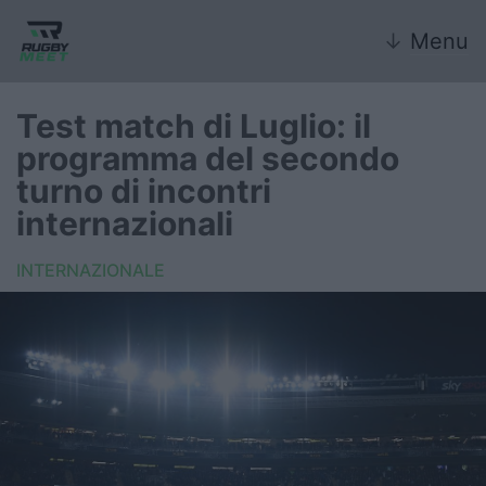
↓
Menu
Test match di Luglio: il
programma del secondo
Nazionale
turno di incontri
internazionali
Nazionali giovanili
INTERNAZIONALE
Rugby Sevens
FIR
Internazionale
6 Nazioni
United Rugby Championship