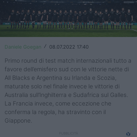
Top14
Premiership
Champions Cup
Daniele Goegan
08.07.2022 17:40
/
Challenge Cup
Primo round di test match internazionali tutto a
World Rugby
favore dell’emisfero sud con le vittorie nette di
Rugby World Cup
All Blacks e Argentina su Irlanda e Scozia,
maturate solo nel finale invece le vittorie di
Super Rugby
Australia sull’Inghilterra e Sudafrica sul Galles.
Rugby in TV
La Francia invece, come eccezione che
conferma la regola, ha stravinto con il
Mercato
Giappone.
Serie A Elite