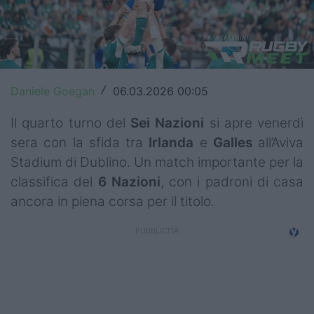
Top14
Premiership
Champions Cup
Daniele Goegan
06.03.2026 00:05
/
Challenge Cup
Il quarto turno del
Sei Nazioni
si apre venerdì
World Rugby
sera con la sfida tra
Irlanda
e
Galles
all’Aviva
Stadium di Dublino. Un match importante per la
Rugby World Cup
classifica del
6 Nazioni
, con i padroni di casa
ancora in piena corsa per il titolo.
Super Rugby
Rugby in TV
Mercato
Serie A Elite