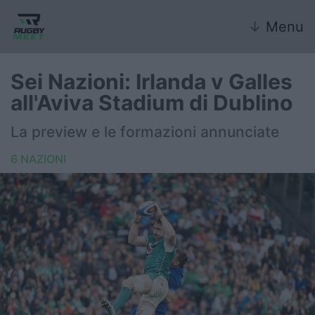
↓
Menu
Sei Nazioni: Irlanda v Galles
all'Aviva Stadium di Dublino
Nazionale
La preview e le formazioni annunciate
Nazionali giovanili
6 NAZIONI
Rugby Sevens
FIR
Internazionale
6 Nazioni
United Rugby Championship