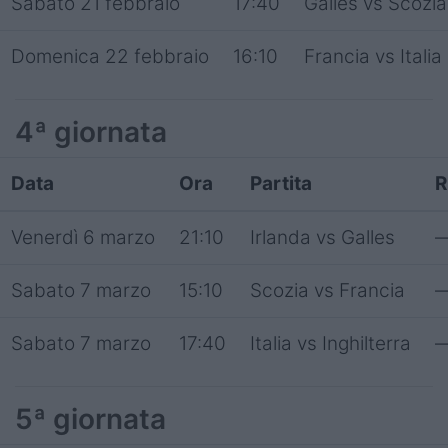
Sabato 21 febbraio
17:40
Galles vs Scozia
Domenica 22 febbraio
16:10
Francia vs Italia
4ª giornata
Data
Ora
Partita
R
Venerdì 6 marzo
21:10
Irlanda vs Galles
Sabato 7 marzo
15:10
Scozia vs Francia
Sabato 7 marzo
17:40
Italia vs Inghilterra
5ª giornata