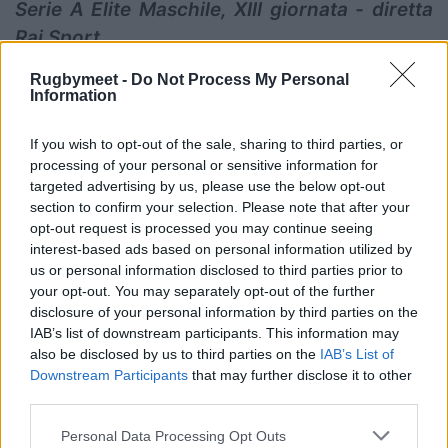
Serie A Elite Maschile, XIII giornata - diretta
Rai Sport
Femi-CZ Rovigo v Valorugby Emilia
Rugbymeet -
Do Not Process My Personal
Femi-CZ Rovigo:
Belloni; Vaccari, Diederich
Information
Ferrario, Moscardi, Lertora; Thomson, Visentin;
If you wish to opt-out of the sale, sharing to third parties, or
Casado Sandri, Cosi, Ortis; Ferro (cap.), Steolo;
processing of your personal or sensitive information for
Pomaro, Giulian, Leccioli.
targeted advertising by us, please use the below opt-out
a disposizione:
Frangini, Della Sala, Walsh,
section to confirm your selection. Please note that after your
opt-out request is processed you may continue seeing
Fourcade, Zottola, Meggiato, Paganin, Krsul.
interest-based ads based on personal information utilized by
all.
Giazzon
us or personal information disclosed to third parties prior to
Valorugby Emilia:
Bruno; Resino, Leituala,
your opt-out. You may separately opt-out of the further
disclosure of your personal information by third parties on the
Bertaccini (cap), Lazzarin; Ledesma, Renton;
IAB’s list of downstream participants. This information may
Ruaro, Sbrocco, Paolucci; Du Preez,
also be disclosed by us to third parties on the
IAB’s List of
Schinchirimini; Favre, Cruz, Diaz
Downstream Participants
that may further disclose it to other
third parties.
a disposizione:
Silva, Garziera, Rossi,
Pisicchio, Amenta, Esposito, Farolini, Bozzoni
Personal Data Processing Opt Outs