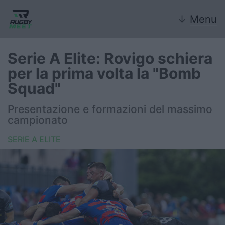
↓
Menu
Serie A Elite: Rovigo schiera
per la prima volta la "Bomb
Nazionale
Squad"
Nazionali giovanili
Presentazione e formazioni del massimo
campionato
Rugby Sevens
SERIE A ELITE
FIR
Internazionale
6 Nazioni
United Rugby Championship