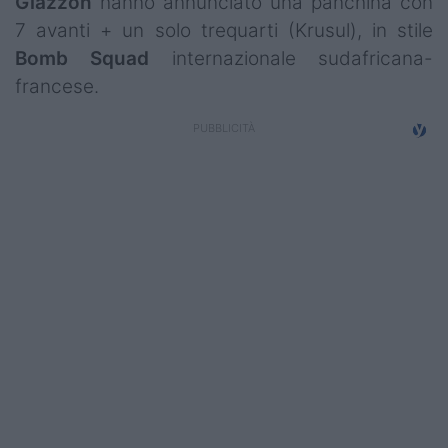
Giazzon
hanno annunciato una panchina con
Campionati
7 avanti + un solo trequarti (Krusul), in stile
Bomb
Squad
internazionale sudafricana-
Serie A
francese.
Serie B
Serie C
Femminile
Giovanili
Coppa Italia
Minirugby
Eventi
Top10