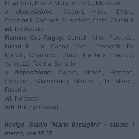
Ehgartner, Bruno; Moreno, Pretz, Moscioni
a disposizione:
Gisonni, Hliwa, D’Aleo,
Cicchinelli, Cannata, Cristofaro, Cioffi, Cruciani
all.
De Angelis
Fiamme Oro Rugby:
Cornelli; Mba, Forcucci,
Fusari F., Lai; Canna (cap.), Tomaselli; De
Marchi, Chianucci, Drudi; Piantella Fragnito;
Vannozzi, Taddia, Bartolini
a disposizione:
Carnio, Morosi, Romano,
Chiappini, Giammarioli, Marinaro, Di Marco,
Fusari A.
all.
Forcucci
arb.
Bottino (Roma)
Rovigo, Stadio “Mario Battaglini” - sabato 1
marzo, ore 15.15