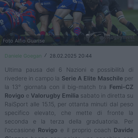
Top14
Premiership
Champions Cup
Foto Alfio Guarise
Challenge Cup
Daniele Goegan
28.02.2025 20:44
/
World Rugby
Ultima pausa del 6 Nazioni e possibilità di
Rugby World Cup
rivedere in campo la
Serie A Elite Maschile
per
la 13° giornata con il big-match tra
Femi-CZ
Super Rugby
Rovigo
e
Valorugby
Emilia
sabato in diretta su
Rugby in TV
RaiSport alle 15.15, per ottanta minuti dal peso
specifico elevato, che mette di fronte la
Mercato
seconda e la terza della graduatoria. Per
l'occasione
Rovigo
e il proprio coach
Davide
Serie A Elite