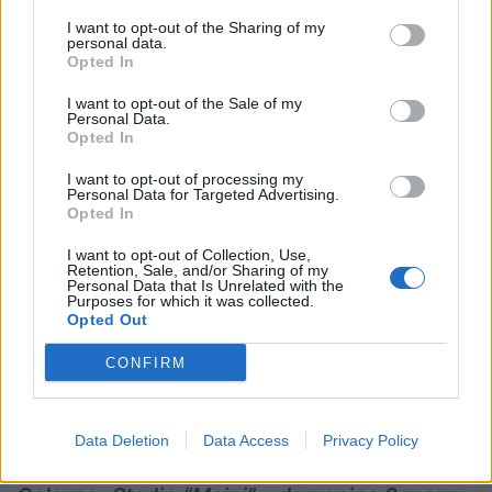
all.
Violi
I want to opt-out of the Sharing of my
arb.
Russo (Treviso)
personal data.
Opted In
I want to opt-out of the Sale of my
In aggiornamento…
Personal Data.
Opted In
I want to opt-out of processing my
Personal Data for Targeted Advertising.
Colorno, Stadio “Maini” - domenica 2 marzo,
Opted In
ore 14.00
I want to opt-out of Collection, Use,
Serie A Elite Maschile, XIII giornata
Retention, Sale, and/or Sharing of my
Personal Data that Is Unrelated with the
HBS Colorno v Petrarca Rugby
Purposes for which it was collected.
Opted Out
HBS Colorno:
all.
Garcia
CONFIRM
Petrarca Rugby:
all.
Jimenez/Griffen
Data Deletion
Data Access
Privacy Policy
arb.
Angelucci (Livorno)