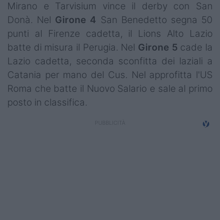
Mirano e Tarvisium vince il derby con San
Campionati
Donà. Nel
Girone 4
San Benedetto segna 50
Serie A
punti al Firenze cadetta, il Lions Alto Lazio
batte di misura il Perugia. Nel
Girone 5
cade la
Serie B
Lazio cadetta, seconda sconfitta dei laziali a
Serie C
Catania per mano del Cus. Nel approfitta l'US
Roma che batte il Nuovo Salario e sale al primo
Femminile
posto in classifica.
Giovanili
Coppa Italia
Minirugby
Eventi
Top10