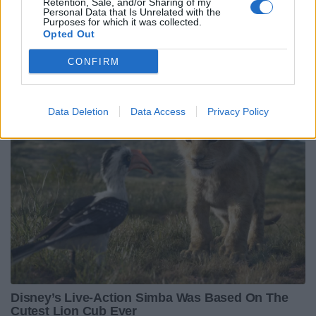
Retention, Sale, and/or Sharing of my
32 - Colleferro Rugby 1965S
Personal Data that Is Unrelated with the
Purposes for which it was collected.
25 - Messina Rugby 2016
Opted Out
13 - Tigri Rugby Bari 1980
CONFIRM
7 - Arechi Rugby
Data Deletion
Data Access
Privacy Policy