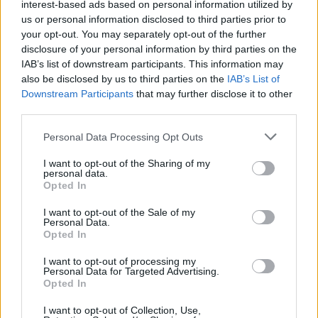
interest-based ads based on personal information utilized by
us or personal information disclosed to third parties prior to
your opt-out. You may separately opt-out of the further
Serie B - Risultati Girone 5
disclosure of your personal information by third parties on the
IAB’s list of downstream participants. This information may
also be disclosed by us to third parties on the
IAB’s List of
Nuovo Salario - US Roma 10-38
Downstream Participants
that may further disclose it to other
Tigri Bari - Colleferro 17-31
third parties.
Cus Catania - Lazio cadetta 17-3
Personal Data Processing Opt Outs
Frascati - Messina 53-31
Riposa: Arechi Salerno
I want to opt-out of the Sharing of my
personal data.
Opted In
Classifica Girone 5
I want to opt-out of the Sale of my
Personal Data.
48 - US Roma Rugby
Opted In
47 - Lazio Rugby 1927 cadetta
I want to opt-out of processing my
42 - CUS Catania
Personal Data for Targeted Advertising.
41 - Rugby Nuovo Salario
Opted In
36 - Frascati Rugby Club 1949
I want to opt-out of Collection, Use,