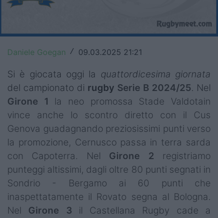
Top14
Premiership
Daniele Goegan
09.03.2025 21:21
/
Champions Cup
Si è giocata oggi la
quattordicesima giornata
Challenge Cup
del campionato di
rugby
Serie B 2024/25
. Nel
World Rugby
Girone 1
la neo promossa Stade Valdotain
vince anche lo scontro diretto con il Cus
Rugby World Cup
Genova guadagnando preziosissimi punti verso
Super Rugby
la promozione, Cernusco passa in terra sarda
con Capoterra. Nel
Girone 2
registriamo
Rugby in TV
punteggi altissimi, dagli oltre 80 punti segnati in
Sondrio - Bergamo ai 60 punti che
Mercato
inaspettatamente il Rovato segna al Bologna.
Serie A Elite
Nel
Girone 3
il Castellana Rugby cade a