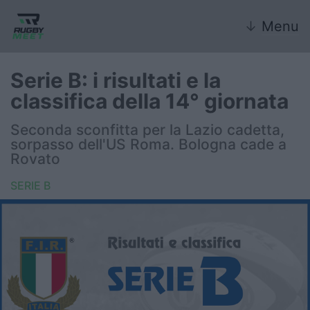
↓
Menu
Serie B: i risultati e la
classifica della 14° giornata
Nazionale
Seconda sconfitta per la Lazio cadetta,
sorpasso dell'US Roma. Bologna cade a
Nazionali giovanili
Rovato
Rugby Sevens
SERIE B
FIR
Internazionale
6 Nazioni
United Rugby Championship