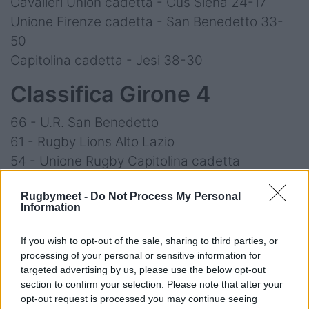
Cavalieri Union cadetta - Cus Siena 24-17
Unione Firenze cadetta - San Benedetto 33-
50
Capitolina cadetta - Jesi 38-30
Classifica Girone 4
66 - U.R. San Benedetto
61 - Rugby Lions Alto Lazio
54 - Unione Rugby Capitolina cadetta
35 - Rugby Perugia
Rugbymeet -
Do Not Process My Personal
34 - C.U.S. Siena
Information
32 - Rugby Gubbio 1984
29 - Cavalieri Union R. Prato Sesto cadetta
If you wish to opt-out of the sale, sharing to third parties, or
23 - Lundax Lions Amaranto
processing of your personal or sensitive information for
targeted advertising by us, please use the below opt-out
15 - Unione Rugby Firenze cadetta
section to confirm your selection. Please note that after your
10 - Rugby Jesi
opt-out request is processed you may continue seeing