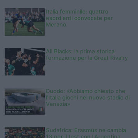
Italia femminile: quattro
esordienti convocate per
Merano
All Blacks: la prima storica
formazione per la Great Rivalry
Duodo: «Abbiamo chiesto che
l’Italia giochi nel nuovo stadio di
Venezia»
Sudafrica: Erasmus ne cambia
13 per il test con l'Argentina