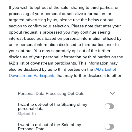
If you wish to opt-out of the sale, sharing to third parties, or
processing of your personal or sensitive information for
Cus Torino v Fiamme Oro Rugby
targeted advertising by us, please use the below opt-out
section to confirm your selection. Please note that after your
Arb. Riccardo Angelucci (Livorno)
opt-out request is processed you may continue seeing
interest-based ads based on personal information utilized by
AA1 Clara Munarini (Parma), AA2 Filippo Bertelli
us or personal information disclosed to third parties prior to
(Brescia)
your opt-out. You may separately opt-out of the further
disclosure of your personal information by third parties on the
Quarto Uomo: Vincenzo Smiraldi (Torino)
IAB’s list of downstream participants. This information may
also be disclosed by us to third parties on the
IAB’s List of
TMO: Luca Trentin (Lecco)
Downstream Participants
that may further disclose it to other
third parties.
Personal Data Processing Opt Outs
Mogliano Veneto Rugby v Petrarca Rugby
I want to opt-out of the Sharing of my
personal data.
Arb. Alex Frasson (Treviso)
Opted In
I want to opt-out of the Sale of my
AA1 Filippo Russo (Treviso), AA2 Giorgio
Personal Data.