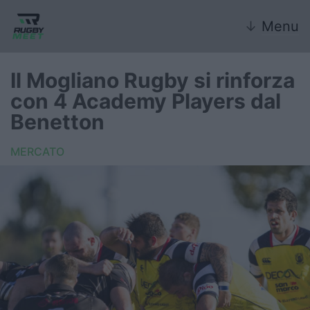
↓
Menu
Il Mogliano Rugby si rinforza
con 4 Academy Players dal
Nazionale
Benetton
Nazionali giovanili
MERCATO
Rugby Sevens
FIR
Internazionale
6 Nazioni
United Rugby Championship