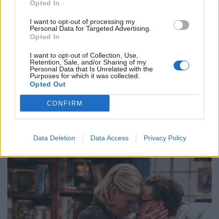
Opted In
Sgardiolo (Rovigo)
I want to opt-out of processing my
Quarto Uomo: Giovanni Garro (Treviso)
Personal Data for Targeted Advertising.
Opted In
TMO: Emanuele Tomò (Roma)
I want to opt-out of Collection, Use,
Retention, Sale, and/or Sharing of my
Personal Data that Is Unrelated with the
Purposes for which it was collected.
Opted Out
CONFIRM
Foto Alfio Guarise
Data Deletion
Data Access
Privacy Policy