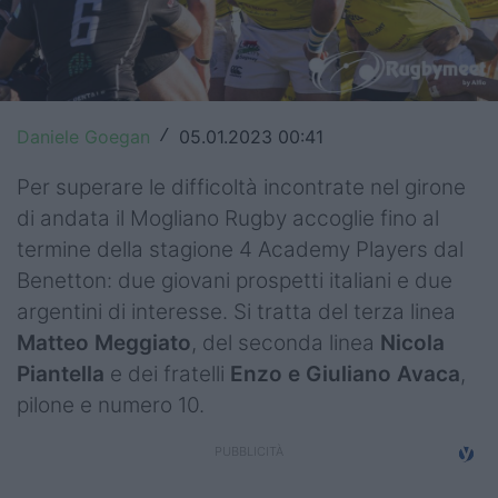
Top14
Premiership
Champions Cup
Daniele Goegan
05.01.2023 00:41
/
Challenge Cup
Per superare le difficoltà incontrate nel girone
di andata il Mogliano Rugby accoglie fino al
World Rugby
termine della stagione 4 Academy Players dal
Rugby World Cup
Benetton: due giovani prospetti italiani e due
argentini di interesse. Si tratta del terza linea
Super Rugby
Matteo Meggiato
, del seconda linea
Nicola
Rugby in TV
Piantella
e dei fratelli
Enzo e Giuliano Avaca
,
pilone e numero 10.
Mercato
Serie A Elite