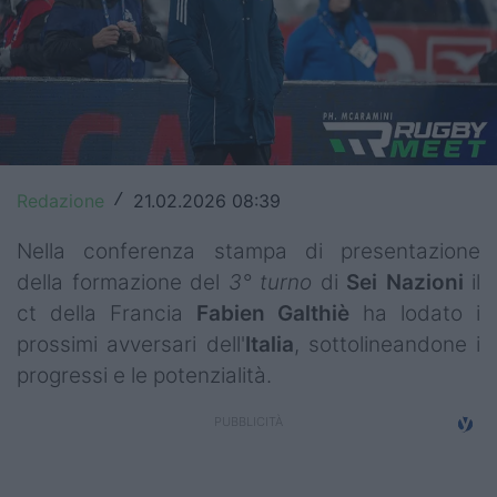
Top14
Premiership
Champions Cup
Challenge Cup
Redazione
21.02.2026 08:39
/
World Rugby
Nella conferenza stampa di presentazione
Rugby World Cup
della formazione del
3° turno
di
Sei Nazioni
il
ct della Francia
Fabien
Galthiè
ha lodato i
Super Rugby
prossimi avversari dell'
Italia
, sottolineandone i
Rugby in TV
progressi e le potenzialità.
Mercato
Serie A Elite