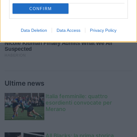
CONFIRM
Data Deletion
Data Access
Privacy Policy
Ultime news
Italia femminile: quattro
esordienti convocate per
Merano
All Blacks: la prima storica