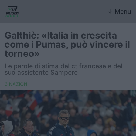
↓
Menu
Galthiè: «Italia in crescita
come i Pumas, può vincere il
Nazionale
torneo»
Nazionali giovanili
Le parole di stima del ct francese e del
suo assistente Sampere
Rugby Sevens
6 NAZIONI
FIR
Internazionale
6 Nazioni
United Rugby Championship