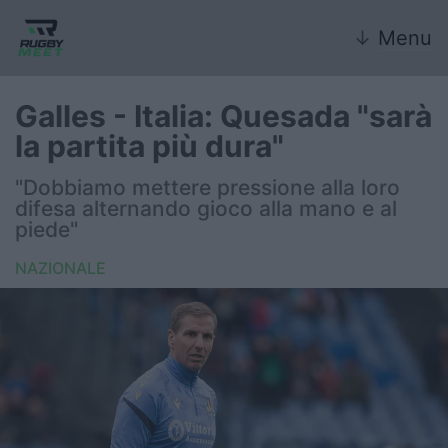
↓
Menu
Galles - Italia: Quesada "sarà
la partita più dura"
Nazionale
"Dobbiamo mettere pressione alla loro
difesa alternando gioco alla mano e al
Nazionali giovanili
piede"
Rugby Sevens
NAZIONALE
FIR
Internazionale
6 Nazioni
United Rugby Championship