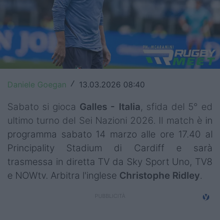
Top14
Premiership
Champions Cup
Challenge Cup
Daniele Goegan
13.03.2026 08:40
/
World Rugby
Sabato si gioca
Galles - Italia
, sfida del 5° ed
ultimo turno del Sei Nazioni 2026. Il match è
in
Rugby World Cup
programma sabato 14 marzo alle ore 17.40 al
Super Rugby
Principality Stadium di Cardiff e sarà
trasmessa in diretta TV da Sky Sport Uno, TV8
Rugby in TV
e NOWtv. Arbitra l'inglese
Christophe Ridley
.
Mercato
Serie A Elite