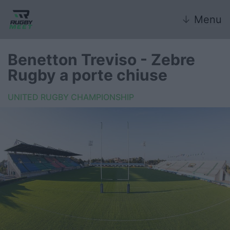
↓
Menu
Benetton Treviso - Zebre
Rugby a porte chiuse
Nazionale
UNITED RUGBY CHAMPIONSHIP
Nazionali giovanili
Rugby Sevens
FIR
Internazionale
6 Nazioni
United Rugby Championship