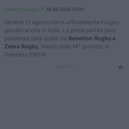
Top14
Daniele Goegan
18.08.2020 01:02
/
Premiership
Venerdì 21 agosto torna ufficialmente il rugby
giocato anche in Italia. La prima partita post
Champions Cup
pandemia sarà quella tra
Benetton Rugby e
Challenge Cup
Zebre Rugby
, match della 14° giornata di
Guinness PRO14.
World Rugby
Rugby World Cup
Super Rugby
Rugby in TV
Mercato
Serie A Elite