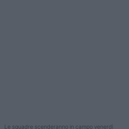
Campionati
Serie A
Serie B
Serie C
Femminile
Giovanili
Coppa Italia
Minirugby
Eventi
Top10
Le squadre scenderanno in campo venerdì