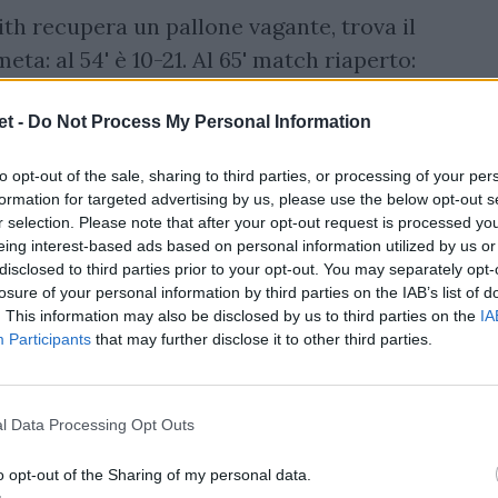
h recupera un pallone vagante, trova il
eta: al 54' è 10-21. Al 65' match riaperto:
e trova la meta del 17 a 21. Si chiude così,
t -
Do Not Process My Personal Information
erra australiana.
to opt-out of the sale, sharing to third parties, or processing of your per
formation for targeted advertising by us, please use the below opt-out s
r selection. Please note that after your opt-out request is processed y
eing interest-based ads based on personal information utilized by us or
disclosed to third parties prior to your opt-out. You may separately opt-
losure of your personal information by third parties on the IAB’s list of
. This information may also be disclosed by us to third parties on the
IA
Participants
that may further disclose it to other third parties.
l Data Processing Opt Outs
o opt-out of the Sharing of my personal data.