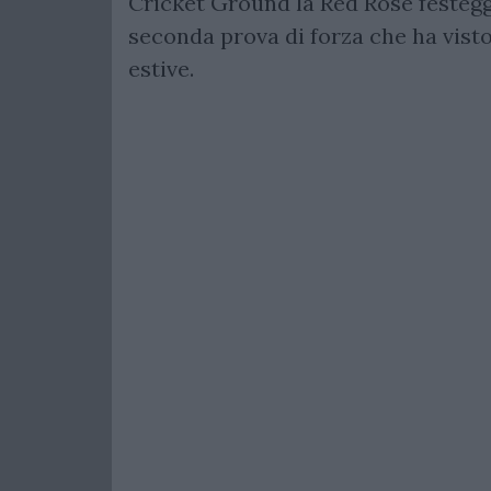
Cricket Ground la Red Rose festeggia
seconda prova di forza che ha visto
estive.