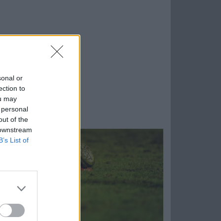
sonal or
ection to
ou may
 personal
out of the
 downstream
B’s List of