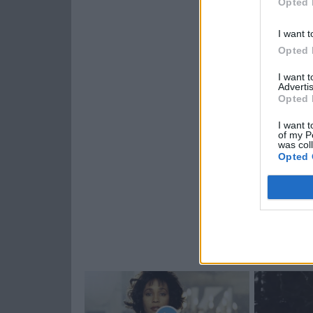
Opted 
I want t
Opted 
I want 
Advertis
Opted 
I want t
of my P
was col
Opted 