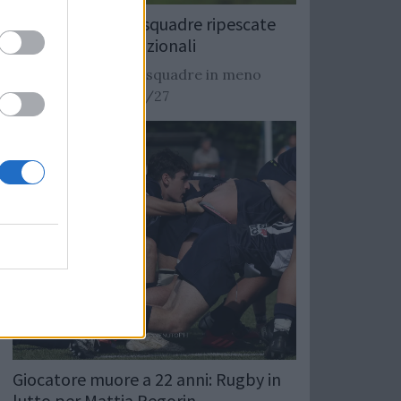
Rugby: Record di squadre ripescate
nei campionati nazionali
Si stimano oltre 20 squadre in meno
dalla stagione 2026/27
Giocatore muore a 22 anni: Rugby in
lutto per Mattia Pegorin