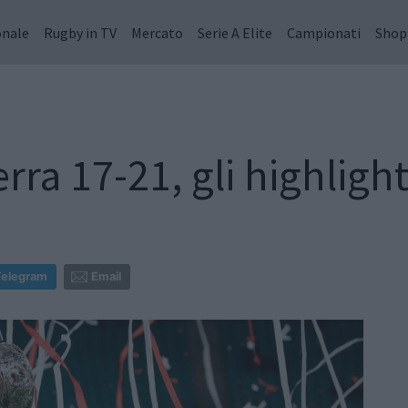
onale
Rugby in TV
Mercato
Serie A Elite
Campionati
Shop
erra 17-21, gli highligh
Telegram
Email