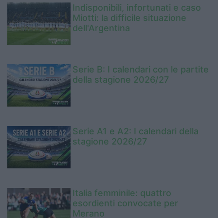
Indisponibili, infortunati e caso
Miotti: la difficile situazione
dell'Argentina
Serie B: I calendari con le partite
della stagione 2026/27
Serie A1 e A2: I calendari della
stagione 2026/27
Italia femminile: quattro
esordienti convocate per
Merano