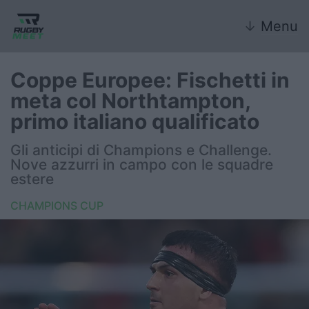
↓
Menu
Coppe Europee: Fischetti in
meta col Northtampton,
Nazionale
primo italiano qualificato
Nazionali giovanili
Gli anticipi di Champions e Challenge.
Nove azzurri in campo con le squadre
Rugby Sevens
estere
CHAMPIONS CUP
FIR
Internazionale
6 Nazioni
United Rugby Championship