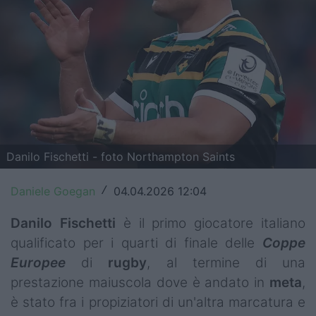
Top14
Premiership
Champions Cup
Challenge Cup
World Rugby
Danilo Fischetti - foto Northampton Saints
Rugby World Cup
Daniele Goegan
04.04.2026 12:04
/
Super Rugby
Danilo Fischetti
è il primo giocatore italiano
Rugby in TV
qualificato per i quarti di finale delle
Coppe
Europee
di
rugby
, al termine di una
Mercato
prestazione maiuscola dove è andato in
meta
,
Serie A Elite
è stato fra i propiziatori di un'altra marcatura e