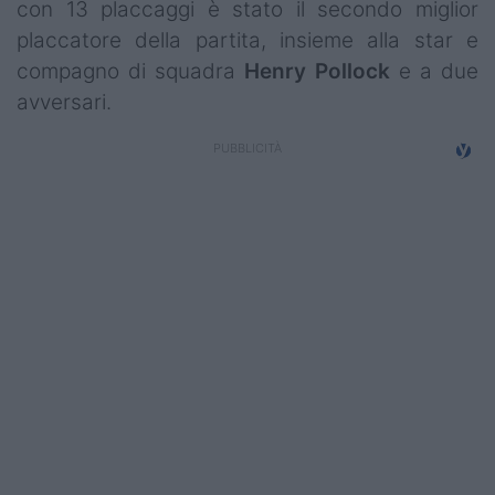
con 13 placcaggi è stato il secondo miglior
Campionati
placcatore della partita, insieme alla star e
Serie A
compagno di squadra
Henry
Pollock
e a due
avversari.
Serie B
Serie C
Femminile
Giovanili
Coppa Italia
Minirugby
Eventi
Top10