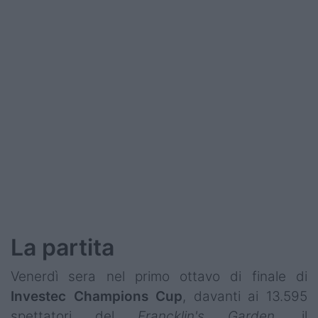
Podcast
Shop
La partita
Venerdì sera nel primo ottavo di finale di
Investec
Champions
Cup
, davanti ai 13.595
spettatori del
Francklin's Garden
, il