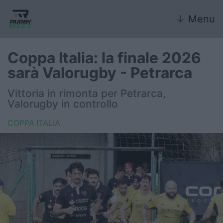
↓
Menu
Coppa Italia: la finale 2026
sarà Valorugby - Petrarca
Nazionale
Vittoria in rimonta per Petrarca,
Valorugby in controllo
Nazionali giovanili
COPPA ITALIA
Rugby Sevens
FIR
Internazionale
6 Nazioni
United Rugby Championship