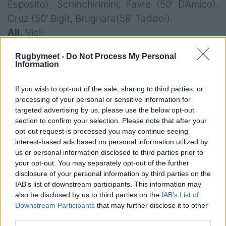
Esposito), Schinchirimini; Favre (50’ D’Amico),
Cruz (50’ Bigi), Brugnara(58’ Taddei).
All.
Violi
Fiamme Oro Rugby:
Canna; Sodo Migliori (68’
Rugbymeet -
Do Not Process My Personal
Information
De Marchi), Fusari A., Vaccari(61’ Fusari F.),
Guardiano; Di Marco, Tomaselli (74’
If you wish to opt-out of the sale, sharing to third parties, or
Gambarelli); Giammarioli, Bellucci (26’-34’
processing of your personal or sensitive information for
Carnio)(50’ Drudi), Andreani; Angelone, Stojan
targeted advertising by us, please use the below opt-out
section to confirm your selection. Please note that after your
(58’ Pisicchio); Morosi (70’ Carnio), Di Censi
opt-out request is processed you may continue seeing
(53’ Corvasce), Fiorentini (69’ Bartolini).
interest-based ads based on personal information utilized by
All.
Forcucci
us or personal information disclosed to third parties prior to
your opt-out. You may separately opt-out of the further
disclosure of your personal information by third parties on the
Arb
.
:
Favaro
IAB’s list of downstream participants. This information may
AA1
Meschini,
AA2
Luzza
also be disclosed by us to third parties on the
IAB’s List of
Quarto Uomo:
Sergi
Downstream Participants
that may further disclose it to other
third parties.
Cartellini
: al 24’ giallo a Morosi (Fiamme Oro)