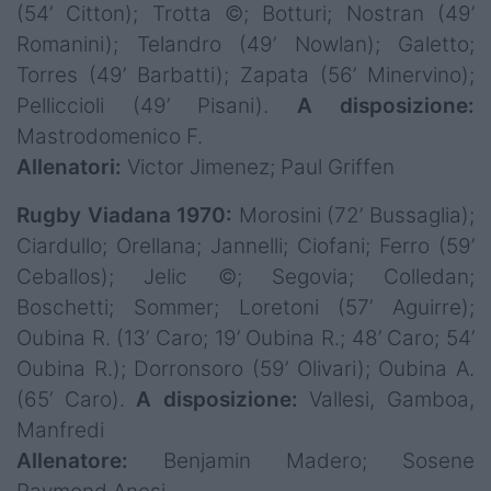
(54’ Citton); Trotta ©; Botturi; Nostran (49’
Romanini); Telandro (49’ Nowlan); Galetto;
Torres (49’ Barbatti); Zapata (56’ Minervino);
Pelliccioli (49’ Pisani).
A disposizione:
Mastrodomenico F.
Allenatori:
Victor Jimenez; Paul Griffen
Rugby Viadana 1970:
Morosini (72’ Bussaglia);
Ciardullo; Orellana; Jannelli; Ciofani; Ferro (59’
Ceballos); Jelic ©; Segovia; Colledan;
Boschetti; Sommer; Loretoni (57’ Aguirre);
Oubina R. (13’ Caro; 19’ Oubina R.; 48’ Caro; 54’
Oubina R.); Dorronsoro (59’ Olivari); Oubina A.
(65’ Caro).
A disposizione:
Vallesi, Gamboa,
Manfredi
Allenatore:
Benjamin Madero; Sosene