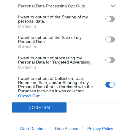
Calciatori:
Hugo (Valorugby) 5/5, Di Marco
Personal Data Processing Opt Outs
(Fiamme Oro Rugby) 3/5
I want to opt-out of the Sharing of my
Note:
giornata soleggiata, circa 10°, campo in
personal data.
Opted In
ottime condizioni. Spettatori circa 700.
Punti conquistati in classifica:
Valorugby
I want to opt-out of the Sale of my
Personal Data.
Emilia 4 ; Fiamme Oro Rugby 0
Opted In
Player of the Match:
Ruaro Fabio (Valorugby)
I want to opt-out of processing my
Personal Data for Targeted Advertising.
Opted In
I want to opt-out of Collection, Use,
Retention, Sale, and/or Sharing of my
Personal Data that Is Unrelated with the
Purposes for which it was collected.
Opted Out
CONFIRM
Data Deletion
Data Access
Privacy Policy