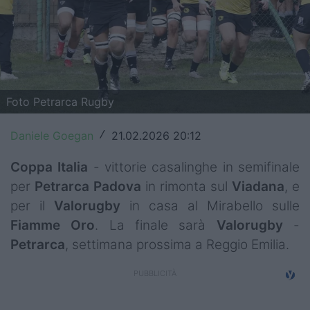
Top14
Premiership
Champions Cup
Foto Petrarca Rugby
Challenge Cup
Daniele Goegan
21.02.2026 20:12
/
World Rugby
Coppa Italia
- vittorie casalinghe in semifinale
Rugby World Cup
per
Petrarca
Padova
in rimonta sul
Viadana
, e
Super Rugby
per il
Valorugby
in casa al Mirabello sulle
Fiamme
Oro
. La finale sarà
Valorugby
-
Rugby in TV
Petrarca
, settimana prossima a Reggio Emilia.
Mercato
Serie A Elite