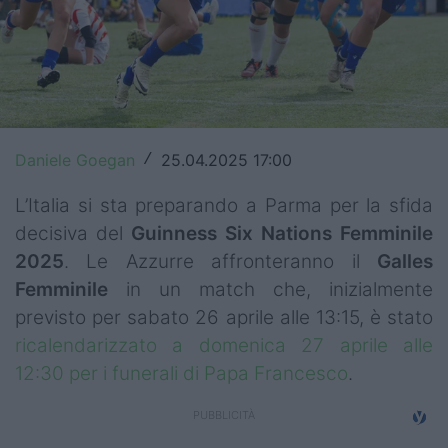
Top14
Premiership
Champions Cup
Challenge Cup
Daniele Goegan
25.04.2025 17:00
/
World Rugby
L’Italia si sta preparando a Parma per la sfida
decisiva del
Guinness Six Nations Femminile
Rugby World Cup
2025
. Le Azzurre affronteranno il
Galles
Femminile
in un match che, inizialmente
Super Rugby
previsto per sabato 26 aprile alle 13:15, è stato
Rugby in TV
ricalendarizzato a domenica 27 aprile alle
12:30 per i funerali di Papa Francesco
.
Mercato
Serie A Elite