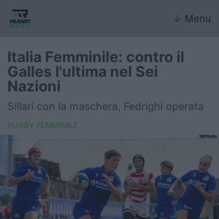
↓
Menu
Italia Femminile: contro il
Galles l'ultima nel Sei
Nazionale
Nazioni
Nazionali giovanili
Sillari con la maschera, Fedrighi operata
Rugby Sevens
RUGBY FEMMINILE
FIR
Internazionale
6 Nazioni
United Rugby Championship