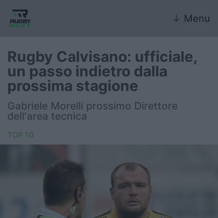
↓
Menu
Rugby Calvisano: ufficiale,
un passo indietro dalla
Nazionale
prossima stagione
Nazionali giovanili
Gabriele Morelli prossimo Direttore
dell'area tecnica
Rugby Sevens
TOP 10
FIR
Internazionale
6 Nazioni
United Rugby Championship