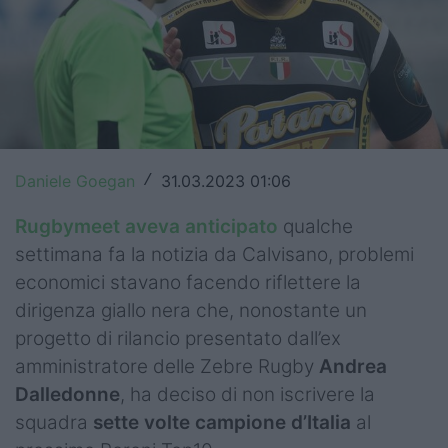
Top14
Premiership
Champions Cup
Challenge Cup
Daniele Goegan
31.03.2023 01:06
/
World Rugby
Rugbymeet aveva anticipato
qualche
Rugby World Cup
settimana fa la notizia da Calvisano, problemi
economici stavano facendo riflettere la
Super Rugby
dirigenza giallo nera che, nonostante un
Rugby in TV
progetto di rilancio presentato dall’ex
amministratore delle Zebre Rugby
Andrea
Mercato
Dalledonne
, ha deciso di non iscrivere la
squadra
sette volte campione d’Italia
al
Serie A Elite