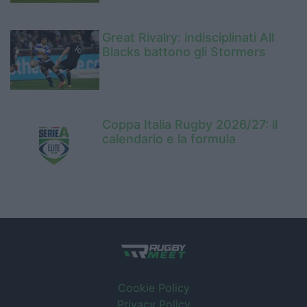
Great Rivalry: indisciplinati All
Blacks battono gli Stormers
Coppa Italia Rugby 2026/27: il
calendario e la formula
Cookie Policy
Privacy Policy