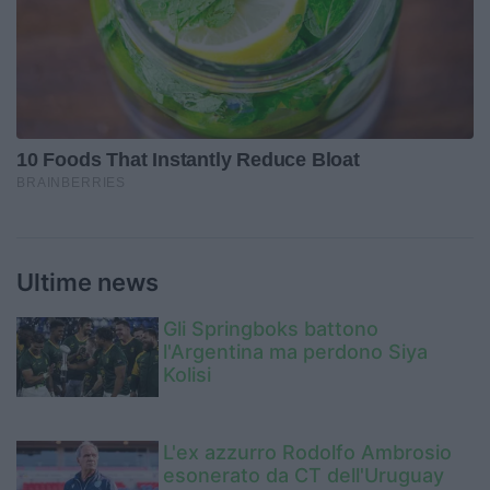
Ultime news
Gli Springboks battono
l'Argentina ma perdono Siya
Kolisi
L'ex azzurro Rodolfo Ambrosio
esonerato da CT dell'Uruguay