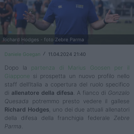
Top14
Premiership
Champions Cup
Richard Hodges - foto Zebre Parma
Challenge Cup
Daniele Goegan
11.04.2024 21:40
/
World Rugby
Dopo la
partenza di Marius Goosen per il
Rugby World Cup
Giappone
si prospetta un nuovo profilo nello
staff dell’Italia a copertura del ruolo specifico
Super Rugby
di
allenatore della difesa
. A fianco di
Gonzalo
Rugby in TV
Quesada
potremmo presto vedere il gallese
Richard Hodges
, uno dei due attuali allenatori
Mercato
della difesa della franchigia federale
Zebre
Parma
.
Serie A Elite