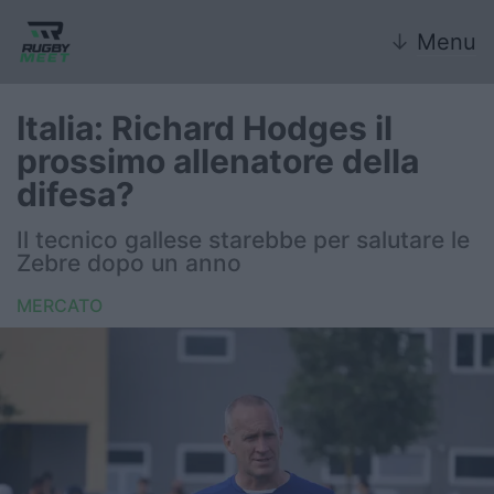
↓
Menu
Italia: Richard Hodges il
prossimo allenatore della
Nazionale
difesa?
Nazionali giovanili
Il tecnico gallese starebbe per salutare le
Zebre dopo un anno
Rugby Sevens
MERCATO
FIR
Internazionale
6 Nazioni
United Rugby Championship