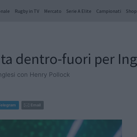
onale
Rugby in TV
Mercato
Serie A Elite
Campionati
Shop
ita dentro-fuori per Ing
inglesi con Henry Pollock
Telegram
Email