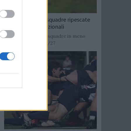
Rugby: Record di squadre ripescate
nei campionati nazionali
Si stimano oltre 20 squadre in meno
dalla stagione 2026/27