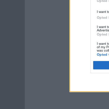
Opted 
I want t
Opted 
I want 
Advertis
Opted 
I want t
of my P
was col
Opted 