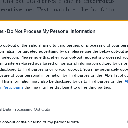
. Una battuta d’arresto che ha
interrotto
nsecutive
nei Test match e che ha fatto
ine alle rivoluzioni,
Steve
Borthwick
ha
t -
Do Not Process My Personal Information
ella sfida
Inghilterra - Irlanda
, anche alla
to opt-out of the sale, sharing to third parties, or processing of your per
orranno lanciare un segnale forte dopo una
formation for targeted advertising by us, please use the below opt-out s
l’Italia. Partirà dal primo minuto
Henry
r selection. Please note that after your opt-out request is processed y
eing interest-based ads based on personal information utilized by us or
disclosed to third parties prior to your opt-out. You may separately opt-
losure of your personal information by third parties on the IAB’s list of
. This information may also be disclosed by us to third parties on the
IA
Participants
that may further disclose it to other third parties.
l Data Processing Opt Outs
o opt-out of the Sharing of my personal data.