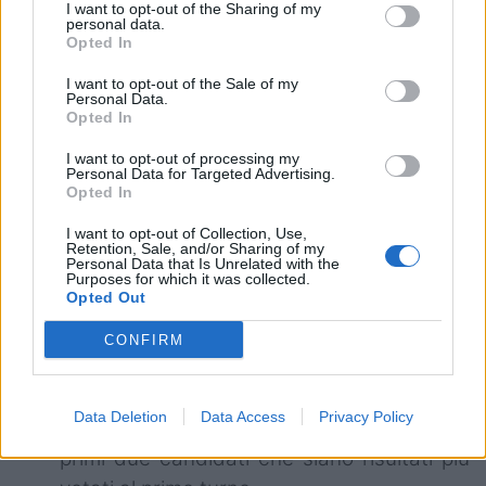
I want to opt-out of the Sharing of my
personal data.
Info utili
Opted In
I want to opt-out of the Sale of my
Le Società esprimono il 70% dei voti plurimi
Personal Data.
Opted In
alle stesse attribuiti oltre al voto di base.
Il restante 30% de voti plurimi è assegnato
I want to opt-out of processing my
Personal Data for Targeted Advertising.
nella misura del 20% dai giocatori e del
Opted In
10% dei tecnici
I want to opt-out of Collection, Use,
Il Presidente è eletto, in ogni caso, con la
Retention, Sale, and/or Sharing of my
Personal Data that Is Unrelated with the
maggioranza assoluta dei voti esprimibili
Purposes for which it was collected.
Opted Out
dai presenti accreditati.
Qualora, dopo il primo turno di votazioni
CONFIRM
per la carica di Presidente, nessuno dei
candidati raggiunga la maggioranza
Data Deletion
Data Access
Privacy Policy
richiesta si procederà al ballottaggio tra i
primi due candidati che siano risultati più