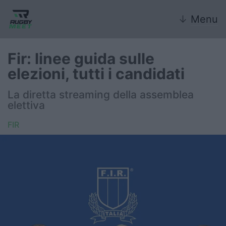
↓
Menu
Fir: linee guida sulle
elezioni, tutti i candidati
Nazionale
La diretta streaming della assemblea
elettiva
Nazionali giovanili
FIR
Rugby Sevens
FIR
Internazionale
6 Nazioni
United Rugby Championship