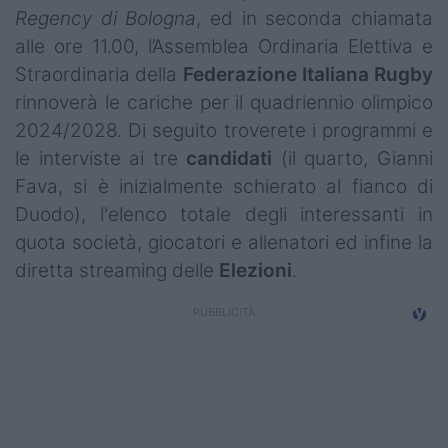
Regency di Bologna
, ed in seconda chiamata
Campionati
alle ore 11.00, l’Assemblea Ordinaria Elettiva e
Serie A
Straordinaria della
Federazione Italiana Rugby
rinnoverà le cariche per il quadriennio olimpico
Serie B
2024/2028. Di seguito troverete i programmi e
Serie C
le interviste ai tre
candidati
(il quarto, Gianni
Fava, si è inizialmente schierato al fianco di
Femminile
Duodo), l'elenco totale degli interessanti in
Giovanili
quota società, giocatori e allenatori ed infine la
diretta streaming delle
Elezioni
.
Coppa Italia
Minirugby
Eventi
Top10