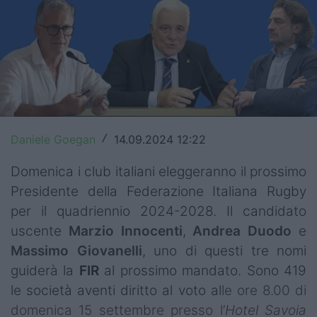
Top14
Premiership
Champions Cup
Challenge Cup
Daniele Goegan
14.09.2024 12:22
/
World Rugby
Domenica i club italiani eleggeranno il prossimo
Rugby World Cup
Presidente della Federazione Italiana Rugby
Super Rugby
per il quadriennio 2024-2028. Il candidato
uscente
Marzio Innocenti
,
Andrea Duodo
e
Rugby in TV
Massimo Giovanelli
, uno di questi tre nomi
Mercato
guiderà la
FIR
al prossimo mandato. Sono 419
le società aventi diritto al voto al
le ore 8.00 di
Serie A Elite
domenica 15 settembre presso l’
Hotel Savoia