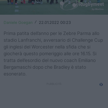
Top14
Premiership
Daniele Goegan
22.01.2022 00:23
/
Champions Cup
Prima patita dell’anno per le Zebre Parma allo
Challenge Cup
stadio Lanfranchi, avversario di Challenge Cup
gli inglesi del Worcester nella sfida che si
World Rugby
giocherà questo pomeriggio alle ore 16.15. Si
Rugby World Cup
tratta dell’esordio del nuovo coach Emiliano
Bergamaschi dopo che Bradley è stato
Super Rugby
esonerato.
Rugby in TV
Mercato
Serie A Elite