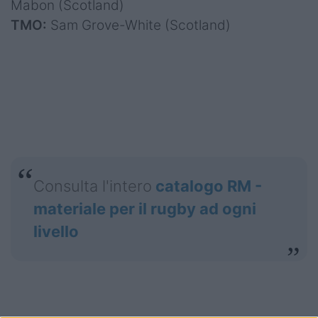
Mabon (Scotland)
TMO:
Sam Grove-White (Scotland)
Consulta l'intero
catalogo RM -
materiale per il rugby ad ogni
livello