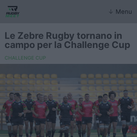
↓
Menu
Le Zebre Rugby tornano in
campo per la Challenge Cup
Nazionale
CHALLENGE CUP
Nazionali giovanili
Rugby Sevens
FIR
Internazionale
6 Nazioni
United Rugby Championship