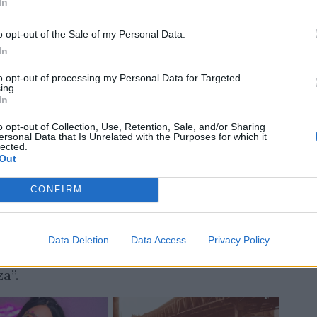
In
o opt-out of the Sale of my Personal Data.
In
to opt-out of processing my Personal Data for Targeted
ing.
In
o opt-out of Collection, Use, Retention, Sale, and/or Sharing
ersonal Data that Is Unrelated with the Purposes for which it
lected.
Out
cui la FIR ha tenuto conto per il
a 41 punti (10 gare) Lyons Alto Lazio 33
CONFIRM
nti (10 gare). La Società Unione Rugby
a disponibilità a disputare la stagione
Data Deletion
Data Access
Privacy Policy
ne 4 del Campionato Nazionale di Serie B
a”.