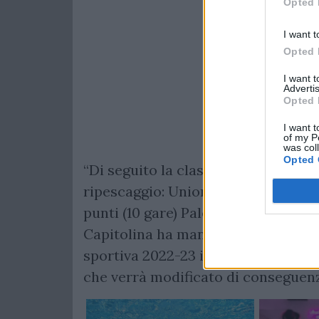
Opted 
I want t
Opted 
I want 
Advertis
Opted 
I want t
of my P
was col
Opted 
“Di seguito la classifica 2021/22 di 
ripescaggio: Unione Rugby Capitolin
punti (10 gare) Palermo Rugby 28 pu
Capitolina ha manifestato la propri
sportiva 2022-23 inserita nel Giro
che verrà modificato di conseguenz