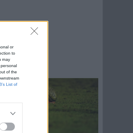
sonal or
ection to
ou may
 personal
out of the
 downstream
B’s List of