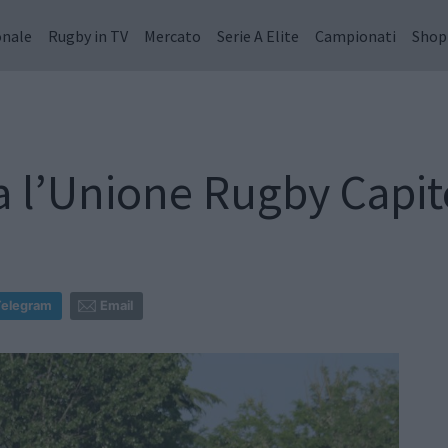
onale
Rugby in TV
Mercato
Serie A Elite
Campionati
Shop
ta l’Unione Rugby Capit
Telegram
Email