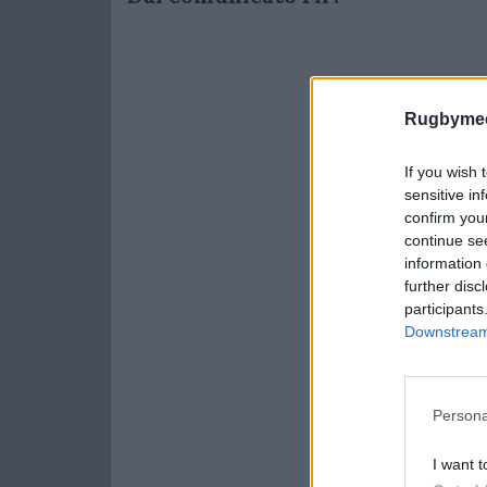
Rugbymee
If you wish 
sensitive in
confirm you
continue se
information 
further disc
participants
Downstream 
Persona
I want t