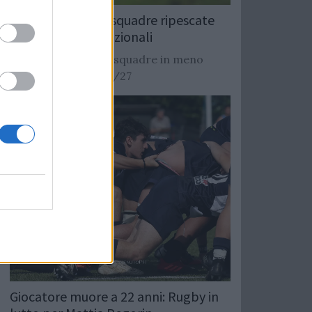
Rugby: Record di squadre ripescate
nei campionati nazionali
Si stimano oltre 20 squadre in meno
dalla stagione 2026/27
Giocatore muore a 22 anni: Rugby in