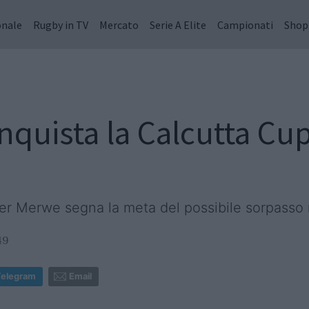
onale
Rugby in TV
Mercato
Serie A Elite
Campionati
Shop
onquista la Calcutta Cu
der Merwe segna la meta del possibile sorpasso
49
Telegram
Email