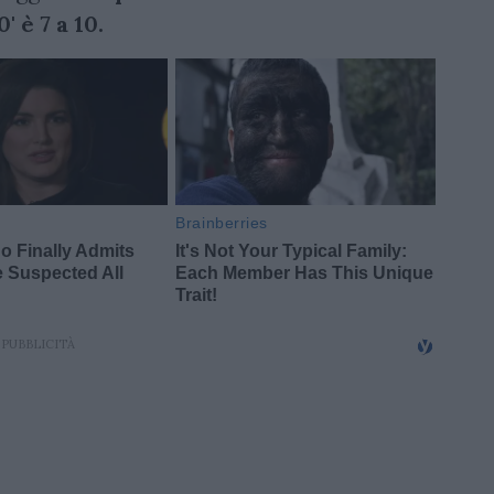
' è 7 a 10.