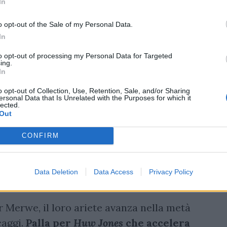
In
o opt-out of the Sale of my Personal Data.
In
to opt-out of processing my Personal Data for Targeted
ing.
In
o opt-out of Collection, Use, Retention, Sale, and/or Sharing
ersonal Data that Is Unrelated with the Purposes for which it
lected.
Out
CONFIRM
Data Deletion
Data Access
Privacy Policy
 Merwe, il loro ariete avanza nella metà
caggi.
Palla per
Huw Jones
che accelera