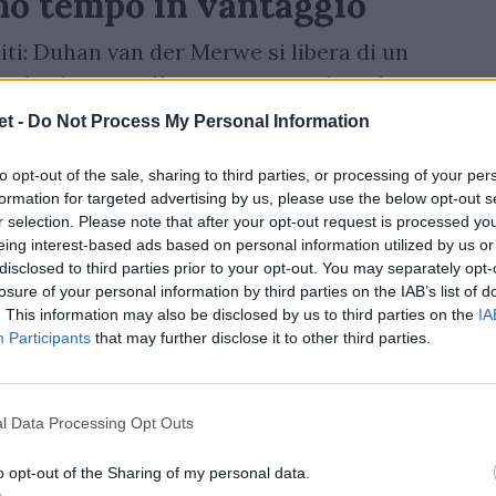
mo tempo in vantaggio
spiti: Duhan van der Merwe si libera di un
r Kinghorn, palla per Tom Jordan che
interno per
Ben White
che vola in meta
t -
Do Not Process My Personal Information
se con Tommy Freeman che si fa strada e
to opt-out of the sale, sharing to third parties, or processing of your per
.
formation for targeted advertising by us, please use the below opt-out s
r selection. Please note that after your opt-out request is processed y
eing interest-based ads based on personal information utilized by us or
disclosed to third parties prior to your opt-out. You may separately opt-
losure of your personal information by third parties on the IAB’s list of
. This information may also be disclosed by us to third parties on the
IA
Participants
that may further disclose it to other third parties.
l Data Processing Opt Outs
o opt-out of the Sharing of my personal data.