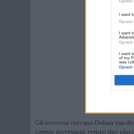
Opted 
I want t
Opted 
I want 
Advertis
Opted 
I want t
of my P
was col
Opted 
Gli scozzesi cercano Duhan van der
campo avversaria, rompe due plac