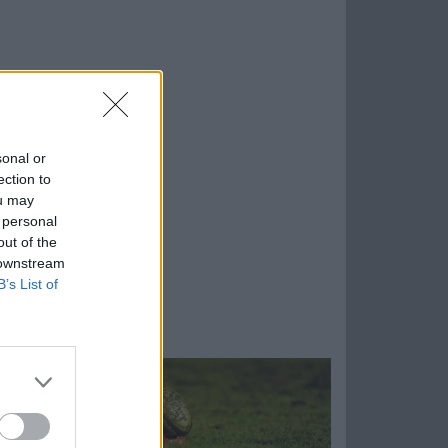
sonal or
ection to
ou may
 personal
out of the
 downstream
B’s List of