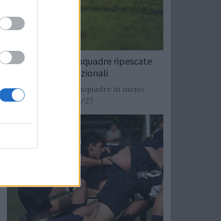
Rugby: Record di squadre ripescate
nei campionati nazionali
Si stimano oltre 20 squadre in meno
dalla stagione 2026/27