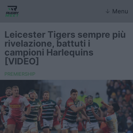
↓
Menu
Leicester Tigers sempre più
rivelazione, battuti i
Nazionale
campioni Harlequins
[VIDEO]
Nazionali giovanili
PREMIERSHIP
Rugby Sevens
FIR
Internazionale
6 Nazioni
United Rugby Championship