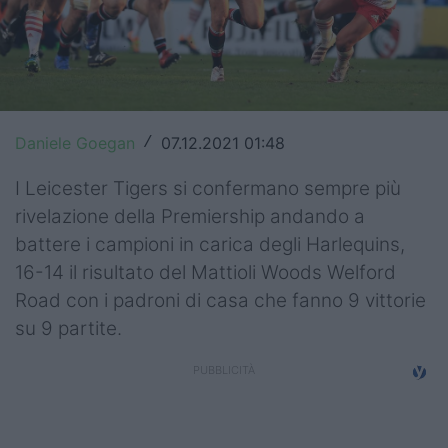
Top14
Premiership
Champions Cup
Daniele Goegan
07.12.2021 01:48
/
Challenge Cup
I Leicester Tigers si confermano sempre più
World Rugby
rivelazione della Premiership andando a
battere i campioni in carica degli Harlequins,
Rugby World Cup
16-14 il risultato del Mattioli Woods Welford
Super Rugby
Road con i padroni di casa che fanno 9 vittorie
su 9 partite.
Rugby in TV
Mercato
Serie A Elite