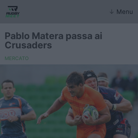
↓
Menu
Pablo Matera passa ai
Crusaders
Nazionale
MERCATO
Nazionali giovanili
Rugby Sevens
FIR
Internazionale
6 Nazioni
United Rugby Championship