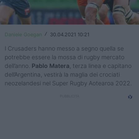
Top14
Premiership
Daniele Goegan
30.04.2021 10:21
/
Champions Cup
I Crusaders hanno messo a segno quella se
Challenge Cup
potrebbe essere la mossa di rugby mercato
World Rugby
dell’anno.
Pablo Matera
, terza linea e capitano
dell’Argentina, vestirà la maglia dei crociati
Rugby World Cup
neozelandesi nel Super Rugby Aotearoa 2022.
Super Rugby
Rugby in TV
Mercato
Serie A Elite