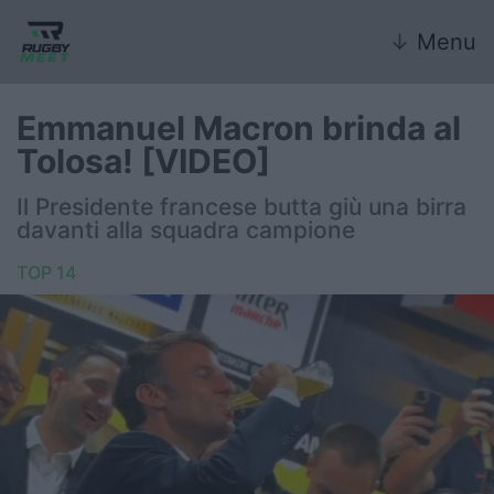
↓
Menu
Emmanuel Macron brinda al
Tolosa! [VIDEO]
Nazionale
Il Presidente francese butta giù una birra
davanti alla squadra campione
Nazionali giovanili
TOP 14
Rugby Sevens
FIR
Internazionale
6 Nazioni
United Rugby Championship