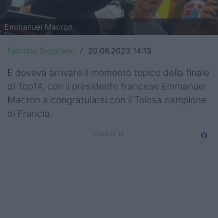
Top14
Emmanuel Macron
Premiership
Fabrizio Sicignano
20.06.2023 14:13
/
Champions Cup
E doveva arrivare il momento topico della finale
Challenge Cup
di Top14, con il presidente francese Emmanuel
World Rugby
Macron a congratularsi con il Tolosa campione
di Francia.
Rugby World Cup
Super Rugby
Rugby in TV
Mercato
Serie A Elite