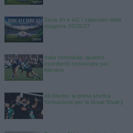
Serie A1 e A2: I calendari della
stagione 2026/27
Italia femminile: quattro
esordienti convocate per
Merano
All Blacks: la prima storica
formazione per la Great Rivalry