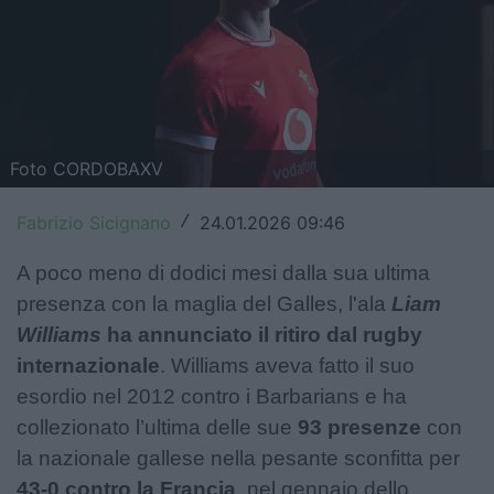
Top14
Premiership
Champions Cup
Foto CORDOBAXV
Challenge Cup
Fabrizio Sicignano
24.01.2026 09:46
World Rugby
/
Rugby World Cup
A poco meno di dodici mesi dalla sua ultima
presenza con la maglia del Galles, l'ala
Liam
Super Rugby
Williams
ha annunciato il ritiro dal rugby
internazionale
. Williams aveva fatto il suo
Rugby in TV
esordio nel 2012 contro i Barbarians e ha
Mercato
collezionato l’ultima delle sue
93 presenze
con
la nazionale gallese nella pesante sconfitta per
Serie A Elite
43-0 contro la Francia
, nel gennaio dello