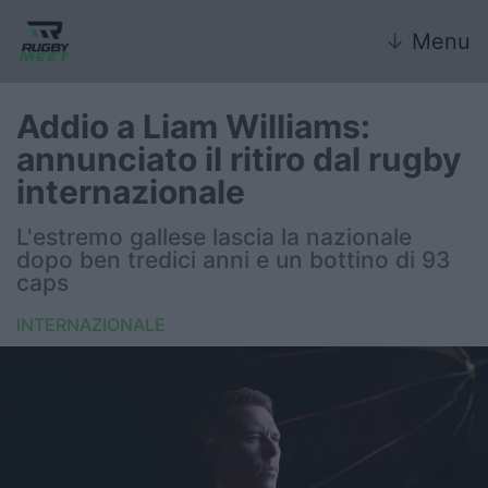
↓
Menu
Addio a Liam Williams:
annunciato il ritiro dal rugby
Nazionale
internazionale
Nazionali giovanili
L'estremo gallese lascia la nazionale
dopo ben tredici anni e un bottino di 93
Rugby Sevens
caps
INTERNAZIONALE
FIR
Internazionale
6 Nazioni
United Rugby Championship