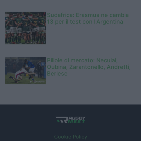
Sudafrica: Erasmus ne cambia
13 per il test con l'Argentina
Pillole di mercato: Neculai,
Oubina, Zarantonello, Andretti,
Berlese
Cookie Policy