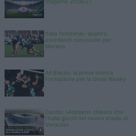
stagione 2026/27
Italia femminile: quattro
esordienti convocate per
Merano
All Blacks: la prima storica
formazione per la Great Rivalry
Duodo: «Abbiamo chiesto che
l’Italia giochi nel nuovo stadio di
Venezia»