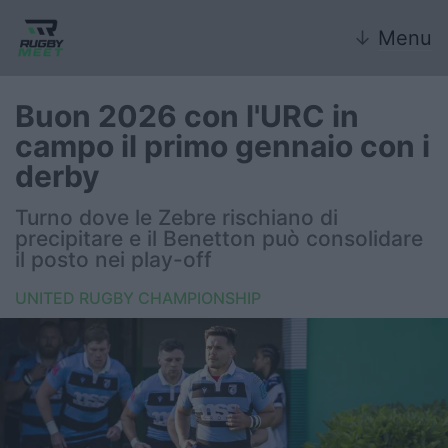
↓
Menu
Buon 2026 con l'URC in
campo il primo gennaio con i
Nazionale
derby
Nazionali giovanili
Turno dove le Zebre rischiano di
precipitare e il Benetton può consolidare
Rugby Sevens
il posto nei play-off
UNITED RUGBY CHAMPIONSHIP
FIR
Internazionale
6 Nazioni
United Rugby Championship