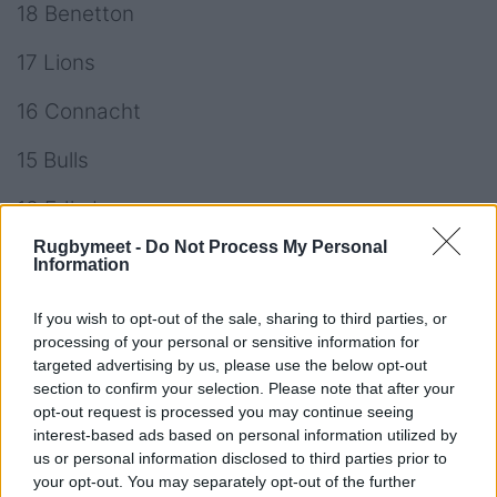
18 Benetton
17 Lions
16 Connacht
15 Bulls
13 Edimburgo
Rugbymeet -
Do Not Process My Personal
13 Ospreys
Information
12 Sharks
If you wish to opt-out of the sale, sharing to third parties, or
processing of your personal or sensitive information for
11 Zebre
targeted advertising by us, please use the below opt-out
section to confirm your selection. Please note that after your
11 Dragons
opt-out request is processed you may continue seeing
interest-based ads based on personal information utilized by
9 Scarlets
us or personal information disclosed to third parties prior to
your opt-out. You may separately opt-out of the further