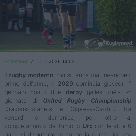
Top14
Premiership
Champions Cup
Challenge Cup
World Rugby
Redazione
01.01.2026 14:02
/
Rugby World Cup
Il
rugby
moderno
non si ferma mai, neanche il
primo dell'anno, Il
2026
comincia giovedì 1°
Super Rugby
gennaio con i due
derby
gallesi della 9ª
giornata di
United Rugby Championship
Rugby in TV
Dragons-Scarlets e Ospreys-Cardiff. Tra
Mercato
venerdì e domenica, poi, oltre al
completamento del turno di
Urc
con le altre 6
Serie A Elite
gare, si disputeranno anche la prima giornata