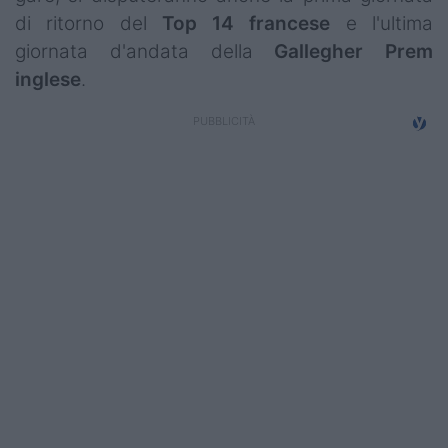
Campionati
di ritorno del
Top 14 francese
e l'ultima
giornata d'andata della
Gallegher Prem
Serie A
inglese
.
Serie B
Serie C
Femminile
Giovanili
Coppa Italia
Minirugby
Eventi
Top10