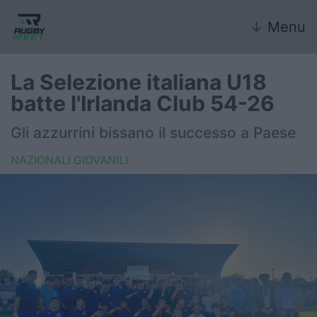
↓
Menu
La Selezione italiana U18
batte l'Irlanda Club 54-26
Nazionale
Gli azzurrini bissano il successo a Paese
Nazionali giovanili
NAZIONALI GIOVANILI
Rugby Sevens
FIR
Internazionale
6 Nazioni
United Rugby Championship