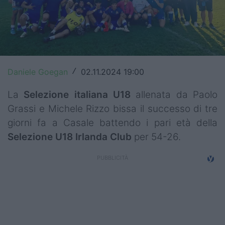
Top14
Premiership
Champions Cup
Daniele Goegan
02.11.2024 19:00
/
Challenge Cup
La
Selezione italiana U18
allenata da Paolo
World Rugby
Grassi e Michele Rizzo bissa il successo di tre
giorni fa a Casale battendo i pari età della
Rugby World Cup
Selezione U18 Irlanda Club
per 54-26.
Super Rugby
Rugby in TV
Mercato
Serie A Elite