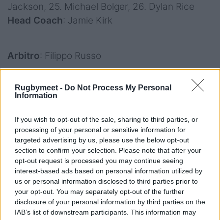
Jackson, 25. Michael Bolger, 26. Dylan Rice
Head Coach
: Jamie Kirk
Arbitro
: Filippo Russo
Assistenti:
Enrico Brescacin,
Riccardo Bonato
Rugbymeet -
Do Not Process My Personal
Quarto Uomo:
Luca Bisetto
Information
Cartellini:
nessuno
If you wish to opt-out of the sale, sharing to third parties, or
processing of your personal or sensitive information for
Calciatori
: Braga (ITA) 7/8; Curry (IRE) 1/1;
targeted advertising by us, please use the below opt-out
Jackson (IRE) 2/3
section to confirm your selection. Please note that after your
Note
: Giornata soleggiata, temperatura
opt-out request is processed you may continue seeing
interest-based ads based on personal information utilized by
primaverile, terreno in buone condizioni,
us or personal information disclosed to third parties prior to
spettatori circa mille. Match a cambi liberi.
your opt-out. You may separately opt-out of the further
Presente in tribuna il presidente federale
disclosure of your personal information by third parties on the
IAB’s list of downstream participants. This information may
Andrea Duodo. Organizzazione impeccabile del