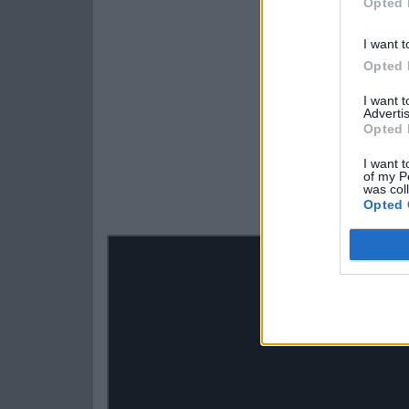
Opted 
I want t
Opted 
I want 
Advertis
Opted 
I want t
of my P
was col
Opted 