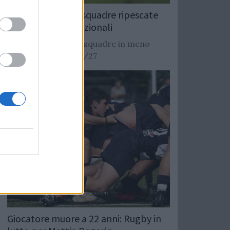
Rugby: Record di squadre ripescate
nei campionati nazionali
Si stimano oltre 20 squadre in meno
dalla stagione 2026/27
Giocatore muore a 22 anni: Rugby in