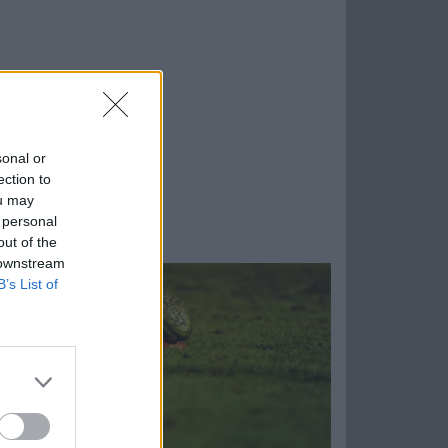
sonal or
ection to
ou may
 personal
out of the
 downstream
B’s List of