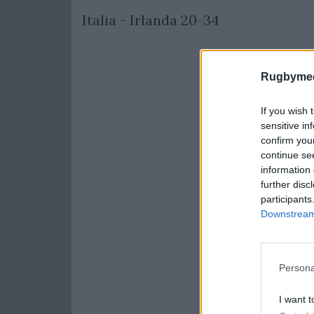
Italia - Irlanda 20-34
Rugbymee
If you wish 
sensitive in
confirm you
continue se
information 
further disc
participants
Downstream 
Persona
I want t