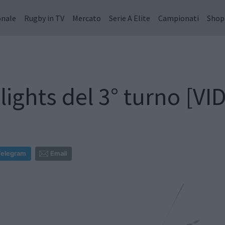
onale
Rugby in TV
Mercato
Serie A Elite
Campionati
Shop
lights del 3° turno [VI
Telegram
Email