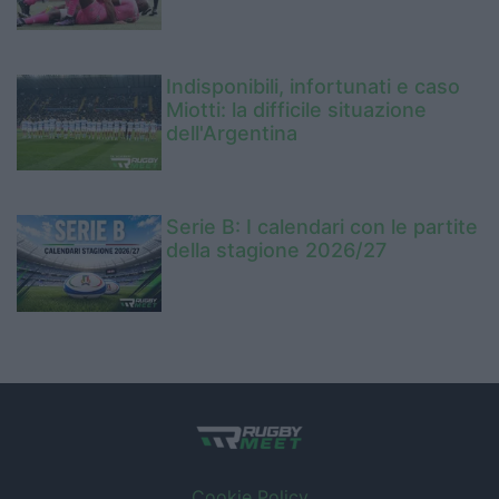
Indisponibili, infortunati e caso
Miotti: la difficile situazione
dell'Argentina
Serie B: I calendari con le partite
della stagione 2026/27
Cookie Policy