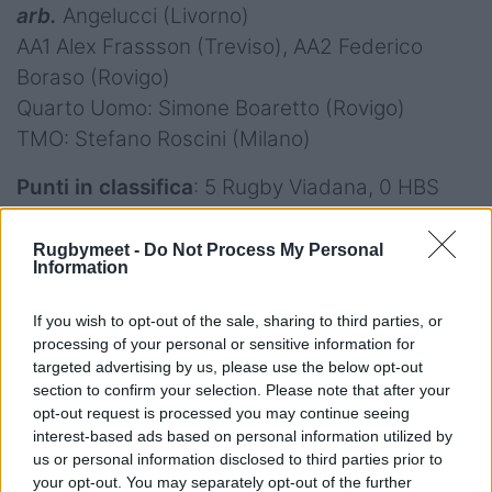
arb.
Angelucci (Livorno)
AA1 Alex Frassson (Treviso), AA2 Federico
Boraso (Rovigo)
Quarto Uomo: Simone Boaretto (Rovigo)
TMO: Stefano Roscini (Milano)
Punti in classifica
: 5 Rugby Viadana, 0 HBS
Colorno
Note
: Note: giornata mite e soleggiata, circa
Rugbymeet -
Do Not Process My Personal
Information
23°, campo in perfette condizioni.
If you wish to opt-out of the sale, sharing to third parties, or
Spettatori
: 3.000
processing of your personal or sensitive information for
targeted advertising by us, please use the below opt-out
section to confirm your selection. Please note that after your
Playoff – Girone 1 – I giornata – 27.04.24
opt-out request is processed you may continue seeing
Rugby Viadana 1970 v HBS Colorno
interest-based ads based on personal information utilized by
Classifica:
Rugby Viadana 1970 punti 5; HBS
us or personal information disclosed to third parties prior to
your opt-out. You may separately opt-out of the further
Colorno e Valorugby Emilia* 0*una in meno