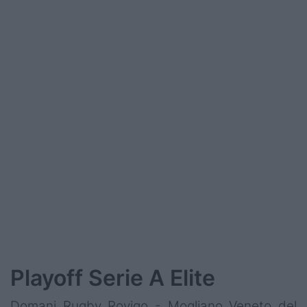
Podcast
Shop
Playoff Serie A Elite
Domani Rugby Rovigo - Mogliano Veneto del