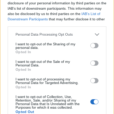
disclosure of your personal information by third parties on the
IAB’s list of downstream participants. This information may
Playoff – Girone 2 – I giornata
also be disclosed by us to third parties on the
IAB’s List of
28.04.24 – ore 16.00 – diretta
Downstream Participants
that may further disclose it to other
RaiSport/DAZN
third parties.
Femi-CZ Rovigo v Mogliano Veneto Rugby
Personal Data Processing Opt Outs
Riposa:
Petrarca Rugby
I want to opt-out of the Sharing of my
personal data.
Opted In
Ultime dalle sedi,
I want to opt-out of the Sale of my
formazioni di Rovigo -
Personal Data.
Opted In
Mogliano
I want to opt-out of processing my
Personal Data for Targeted Advertising.
Opted In
Rovigo, Stadio “Mario Battaglini” – domenica
I want to opt-out of Collection, Use,
28 aprile 2024, ore 16.00
Retention, Sale, and/or Sharing of my
Personal Data that Is Unrelated with the
Playoff Serie A Elite Maschile, I giornata –
Purposes for which it was collected.
Opted Out
diretta RaiSport/DAZN