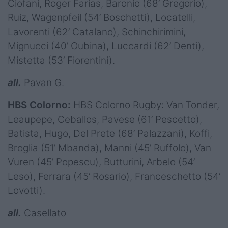
Ciofani, Roger Farias, Baronio (68’ Gregorio),
Ruiz, Wagenpfeil (54’ Boschetti), Locatelli,
Lavorenti (62’ Catalano), Schinchirimini,
Mignucci (40’ Oubina), Luccardi (62’ Denti),
Mistetta (53’ Fiorentini).
all.
Pavan G.
HBS Colorno:
HBS Colorno Rugby: Van Tonder,
Leaupepe, Ceballos, Pavese (61’ Pescetto),
Batista, Hugo, Del Prete (68’ Palazzani), Koffi,
Broglia (51’ Mbanda), Manni (45’ Ruffolo), Van
Vuren (45’ Popescu), Butturini, Arbelo (54’
Leso), Ferrara (45’ Rosario), Franceschetto (54’
Lovotti).
all.
Casellato