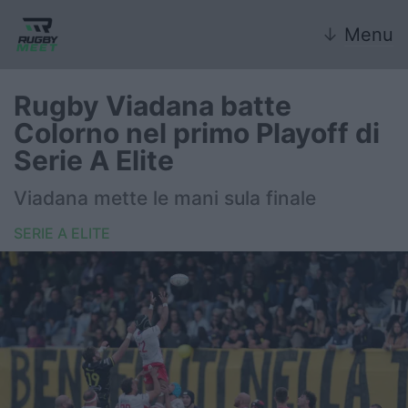
↓
Menu
Rugby Viadana batte
Colorno nel primo Playoff di
Nazionale
Serie A Elite
Nazionali giovanili
Viadana mette le mani sula finale
Rugby Sevens
SERIE A ELITE
FIR
Internazionale
6 Nazioni
United Rugby Championship