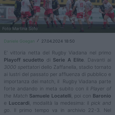
Top14
Premiership
Foto Martina Sofo
Champions Cup
Challenge Cup
Daniele Goegan
27.04.2024 18:50
/
World Rugby
E' vittoria netta del Rugby Viadana nel primo
Playoff
scudetto
di
Serie A Elite
. Davanti ai
Rugby World Cup
3000 spettatori
dello Zaffanella, stadio tornato
ai lustri del passato per affluenza di pubblico e
Super Rugby
importanza dei match, il Rugby Viadana parte
Rugby in TV
forte andando in meta subito con il
Player of
the Match
Samuele Locatelli
, poi con
Baronio
Mercato
e
Luccardi
, modalità la medesima: il
pick and
Serie A Elite
go
. Il primo tempo va in archivio 22-3. Nel