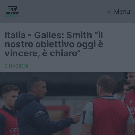
↓
Menu
Italia - Galles: Smith “il
nostro obiettivo oggi è
Nazionale
vincere, è chiaro”
Nazionali giovanili
6 NAZIONI
Rugby Sevens
FIR
Internazionale
6 Nazioni
United Rugby Championship