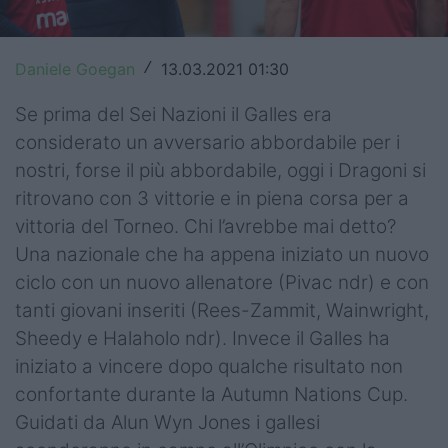
Top14
Daniele Goegan
13.03.2021 01:30
/
Premiership
Se prima del Sei Nazioni il Galles era
Champions Cup
considerato un avversario abbordabile per i
Challenge Cup
nostri, forse il più abbordabile, oggi i Dragoni si
ritrovano con 3 vittorie e in piena corsa per a
World Rugby
vittoria del Torneo. Chi l’avrebbe mai detto?
Rugby World Cup
Una nazionale che ha appena iniziato un nuovo
ciclo con un nuovo allenatore (Pivac ndr) e con
Super Rugby
tanti giovani inseriti (Rees-Zammit, Wainwright,
Rugby in TV
Sheedy e Halaholo ndr). Invece il Galles ha
iniziato a vincere dopo qualche risultato non
Mercato
confortante durante la Autumn Nations Cup.
Guidati da Alun Wyn Jones i gallesi
Serie A Elite