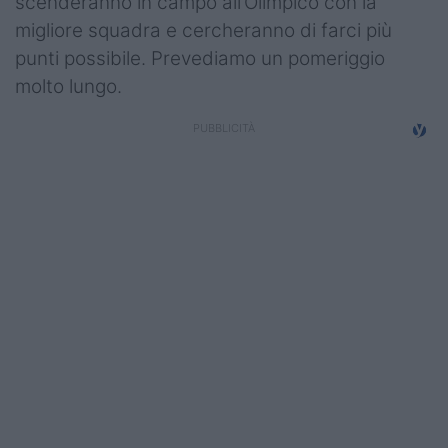
scenderanno in campo all’Olimpico con la
Campionati
migliore squadra e cercheranno di farci più
punti possibile. Prevediamo un pomeriggio
Serie A
molto lungo.
Serie B
Serie C
Femminile
Giovanili
Coppa Italia
Minirugby
Eventi
Top10