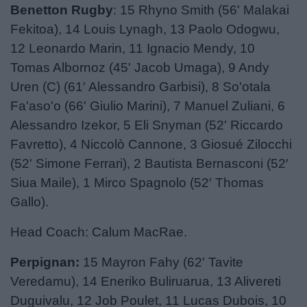
Benetton Rugby
: 15 Rhyno Smith (56' Malakai
Fekitoa), 14 Louis Lynagh, 13 Paolo Odogwu,
12 Leonardo Marin, 11 Ignacio Mendy, 10
Tomas Albornoz (45' Jacob Umaga), 9 Andy
Uren (C) (61′ Alessandro Garbisi), 8 So'otala
Fa'aso'o (66' Giulio Marini), 7 Manuel Zuliani, 6
Alessandro Izekor, 5 Eli Snyman (52' Riccardo
Favretto), 4 Niccolò Cannone, 3 Giosué Zilocchi
(52' Simone Ferrari), 2 Bautista Bernasconi (52′
Siua Maile), 1 Mirco Spagnolo (52′ Thomas
Gallo).
Head Coach: Calum MacRae.
Perpignan:
15 Mayron Fahy (62' Tavite
Veredamu), 14 Eneriko Buliruarua, 13 Alivereti
Duguivalu, 12 Job Poulet, 11 Lucas Dubois, 10