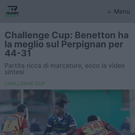
↓
Menu
Challenge Cup: Benetton ha
la meglio sul Perpignan per
Nazionale
44-31
Nazionali giovanili
Partita ricca di marcature, ecco la video
sintesi
Rugby Sevens
CHALLENGE CUP
FIR
Internazionale
6 Nazioni
United Rugby Championship