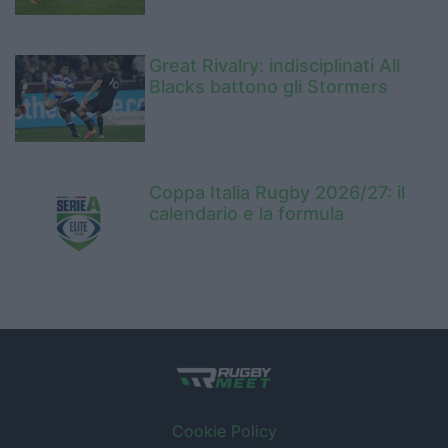
Great Rivalry: indisciplinati All
Blacks battono gli Stormers
Coppa Italia Rugby 2026/27: il
calendario e la formula
Cookie Policy