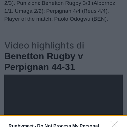
2/3). Punizioni: Benetton Rugby 3/3 (Albornoz
1/1, Umaga 2/2); Perpignan 4/4 (Reus 4/4).
Player of the match: Paolo Odogwu (BEN).
Video highlights di
Benetton Rugby v
Perpignan 44-31
Rugbymeet -
Do Not Process My Personal