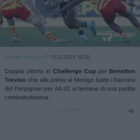
Top14
Premiership
Champions Cup
Challenge Cup
Daniele Goegan
13.12.2025 19:25
/
World Rugby
Doppia vittoria in
Challenge Cup
per
Benetton
Rugby World Cup
Treviso
che alla prima al Monigo batte i francesi
del Perpignan per 44-31 al termine di una partita
Super Rugby
combattutissima.
Rugby in TV
Mercato
Serie A Elite