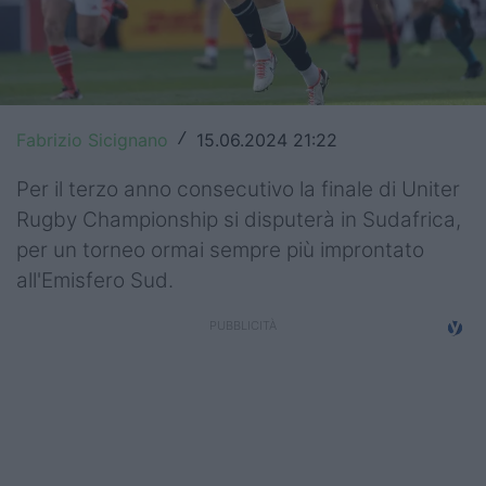
Top14
Premiership
Champions Cup
Fabrizio Sicignano
15.06.2024 21:22
/
Challenge Cup
Per il terzo anno consecutivo la finale di Uniter
Rugby Championship si disputerà in Sudafrica,
World Rugby
per un torneo ormai sempre più improntato
Rugby World Cup
all'Emisfero Sud.
Super Rugby
Rugby in TV
Mercato
Serie A Elite