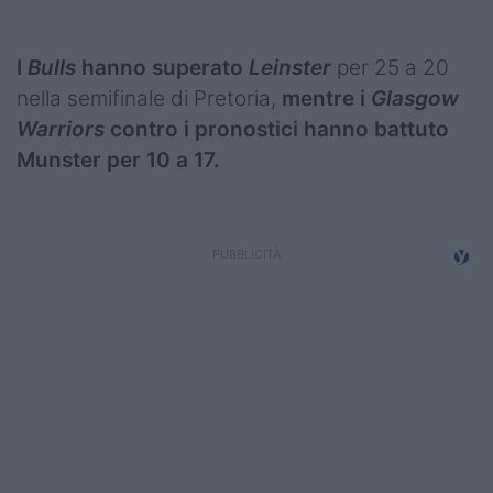
Podcast
Shop
I
Bulls
hanno superato
Leinster
per 25 a 20
nella semifinale di Pretoria,
mentre i
Glasgow
Warriors
contro i pronostici hanno battuto
Munster per 10 a 17.