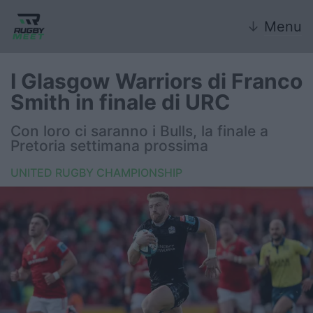
↓
Menu
I Glasgow Warriors di Franco
Smith in finale di URC
Nazionale
Con loro ci saranno i Bulls, la finale a
Pretoria settimana prossima
Nazionali giovanili
UNITED RUGBY CHAMPIONSHIP
Rugby Sevens
FIR
Internazionale
6 Nazioni
United Rugby Championship