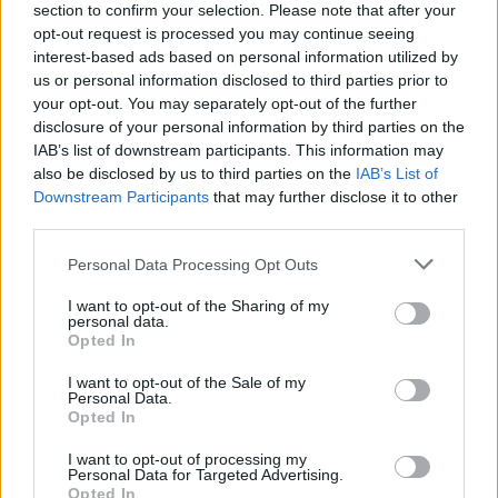
section to confirm your selection. Please note that after your
insegna ad approcciarsi alla vita più di ogni
opt-out request is processed you may continue seeing
interest-based ads based on personal information utilized by
altro sport”.
us or personal information disclosed to third parties prior to
your opt-out. You may separately opt-out of the further
Tutte le informazioni riguardanti le Borse di
disclosure of your personal information by third parties on the
IAB’s list of downstream participants. This information may
Studio Filippo Cantoni e Filippo Cantoni Dieci e
also be disclosed by us to third parties on the
IAB’s List of
Lode sono disponibili sul sito
Downstream Participants
that may further disclose it to other
www.sostegnoovale.it
dove è possibile
third parties.
scaricare anche il bando.
Personal Data Processing Opt Outs
I want to opt-out of the Sharing of my
personal data.
Opted In
I want to opt-out of the Sale of my
Personal Data.
Opted In
I want to opt-out of processing my
Personal Data for Targeted Advertising.
Opted In