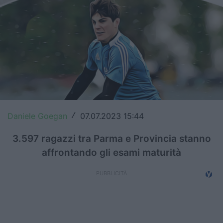
Top14
Premiership
Champions Cup
Challenge Cup
World Rugby
Daniele Goegan
07.07.2023 15:44
/
Rugby World Cup
3.597 ragazzi tra Parma e Provincia stanno
Super Rugby
affrontando gli esami maturità
Rugby in TV
Mercato
Serie A Elite