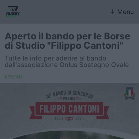
↓
Menu
Aperto il bando per le Borse
di Studio "Filippo Cantoni"
Nazionale
Tutte le info per aderire al bando
dall'associazione Onlus Sostegno Ovale
Nazionali giovanili
EVENTI
Rugby Sevens
FIR
Internazionale
6 Nazioni
United Rugby Championship