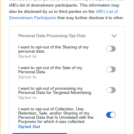
Auto Stadium, Winnipeg
IAB’s list of downstream participants. This information may
AA1 Gianluca Gnecchi
also be disclosed by us to third parties on the
IAB’s List of
Downstream Participants
that may further disclose it to other
Canada v Zimbabwe – 18.07.26 Princess Auto
third parties.
Stadium, Winnipeg
Personal Data Processing Opt Outs
AA1 Gianluca Gnecchi
I want to opt-out of the Sharing of my
personal data.
Opted In
I want to opt-out of the Sale of my
Personal Data.
Opted In
I want to opt-out of processing my
Personal Data for Targeted Advertising.
Opted In
I want to opt-out of Collection, Use,
Retention, Sale, and/or Sharing of my
Personal Data that Is Unrelated with the
Purposes for which it was collected.
Opted Out