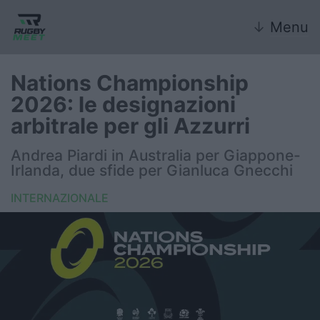
↓
Menu
Nations Championship
2026: le designazioni
Nazionale
arbitrale per gli Azzurri
Nazionali giovanili
Andrea Piardi in Australia per Giappone-
Irlanda, due sfide per Gianluca Gnecchi
Rugby Sevens
INTERNAZIONALE
FIR
Internazionale
6 Nazioni
United Rugby Championship