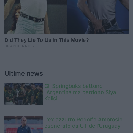
Ultime news
Gli Springboks battono
l'Argentina ma perdono Siya
Kolisi
L'ex azzurro Rodolfo Ambrosio
esonerato da CT dell'Uruguay