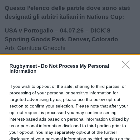
Questo l’elenco delle partite dove sono stati
designati gli arbitri italiani in Nations Cup:
USA v Portogallo – 04.07.26 – DICK’S
Sporting Goods Park, Denver, Colorado
Arb. Gianluca Gnecchi
Tonga v Spagna – 11.07.26 – Clarke Stadium,
Rugbymeet -
Do Not Process My Personal
Edmonton
Information
Arb. Gianluca Gnecchi
If you wish to opt-out of the sale, sharing to third parties, or
TMO Stefano Pennè
processing of your personal or sensitive information for
targeted advertising by us, please use the below opt-out
Canada v Portogallo – 11.07.26 – Clarke
section to confirm your selection. Please note that after your
Stadium, Edmonton
opt-out request is processed you may continue seeing
TMO Stefano Pennè
interest-based ads based on personal information utilized by
us or personal information disclosed to third parties prior to
your opt-out. You may separately opt-out of the further
Tonga v Portogallo – 18.07.26 – Princess
disclosure of your personal information by third parties on the