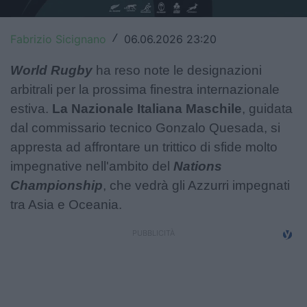
Top14
Fabrizio Sicignano
06.06.2026 23:20
/
Premiership
World Rugby
ha reso note le designazioni
Champions Cup
arbitrali per la prossima finestra internazionale
estiva.
La Nazionale Italiana Maschile
, guidata
Challenge Cup
dal commissario tecnico Gonzalo Quesada, si
World Rugby
appresta ad affrontare un trittico di sfide molto
impegnative nell'ambito del
Nations
Rugby World Cup
Championship
, che vedrà gli Azzurri impegnati
Super Rugby
tra Asia e Oceania.
Rugby in TV
Mercato
Serie A Elite