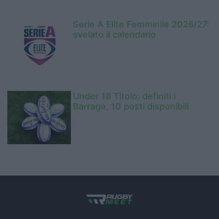
Serie A Elite Femminile 2026/27:
svelato il calendario
Under 18 Titolo: definiti i
Barrage, 10 posti disponibili