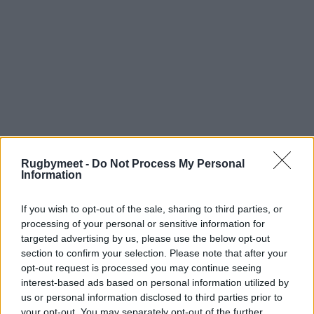
Rugbymeet -
Do Not Process My Personal
Information
If you wish to opt-out of the sale, sharing to third parties, or
processing of your personal or sensitive information for
Serie B – Playoff
targeted advertising by us, please use the below opt-out
section to confirm your selection. Please note that after your
promozione – ritorno
opt-out request is processed you may continue seeing
interest-based ads based on personal information utilized by
Monferrato
v Cus Catania 35-15 (5-0,
and
. 15-
us or personal information disclosed to third parties prior to
3 4-0)
your opt-out. You may separately opt-out of the further