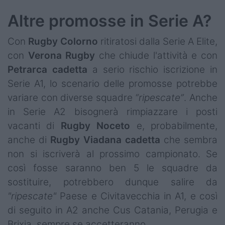
Altre promosse in Serie A?
Con
Rugby
Colorno
ritiratosi dalla Serie A Elite,
con
Verona
Rugby
che chiude l'attività e con
Petrarca
cadetta
a serio rischio iscrizione in
Serie A1, lo scenario delle promosse potrebbe
variare con diverse squadre
“ripescate”
. Anche
in Serie A2 bisognerà rimpiazzare i posti
vacanti di
Rugby
Noceto
e, probabilmente,
anche di
Rugby
Viadana
cadetta
che sembra
non si iscriverà al prossimo campionato. Se
così fosse saranno ben 5 le squadre da
sostituire, potrebbero dunque salire da
"ripescate"
Paese e Civitavecchia in A1, e così
di seguito in A2 anche Cus Catania, Perugia e
Brixia, sempre se accetteranno.