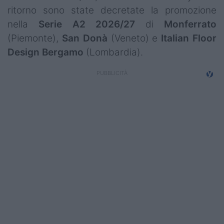
Campionati
ritorno sono state decretate la promozione
nella
Serie A2 2026/27
di
Monferrato
Serie A
(Piemonte),
San Donà
(Veneto) e
Italian Floor
Design Bergamo
(Lombardia).
Serie B
Serie C
Femminile
Giovanili
Coppa Italia
Minirugby
Eventi
Top10