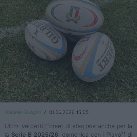
Top14
Premiership
Champions Cup
Challenge Cup
World Rugby
Rugby World Cup
Super Rugby
Rugby in TV
Daniele Goegan
01.06.2026 15:05
/
Mercato
Ultimi verdetti (forse) di stagione anche per la
Serie A Elite
la
Serie B 2025/26
, domenica con i Playoff di