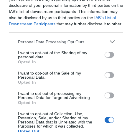
disclosure of your personal information by third parties on the
Rugby Perugia v
Rugby San Donà
22-21 (4-1,
IAB’s list of downstream participants. This information may
and
. 40-24 5-1)
also be disclosed by us to third parties on the
IAB’s List of
Brixia v
Italian Floor Design Bergamo
21-12
Downstream Participants
that may further disclose it to other
third parties.
(4-0,
and
. 41-24 5-0)
Personal Data Processing Opt Outs
I want to opt-out of the Sharing of my
personal data.
Opted In
I want to opt-out of the Sale of my
Personal Data.
Opted In
I want to opt-out of processing my
Personal Data for Targeted Advertising.
Opted In
I want to opt-out of Collection, Use,
Retention, Sale, and/or Sharing of my
Personal Data that Is Unrelated with the
Purposes for which it was collected.
Opted Out