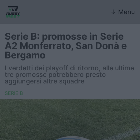
↓
Menu
Serie B: promosse in Serie
A2 Monferrato, San Donà e
Nazionale
Bergamo
Nazionali giovanili
I verdetti dei playoff di ritorno, alle ultime
tre promosse potrebbero presto
Rugby Sevens
aggiungersi altre squadre
SERIE B
FIR
Internazionale
6 Nazioni
United Rugby Championship