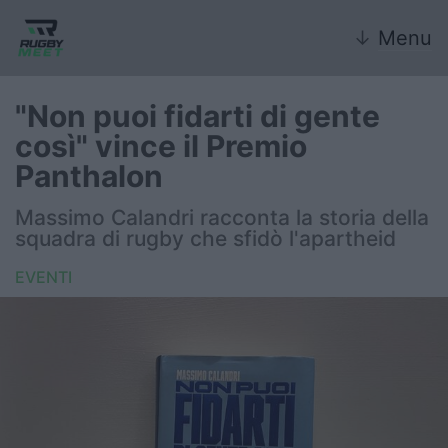
↓
Menu
"Non puoi fidarti di gente
così" vince il Premio
Nazionale
Panthalon
Nazionali giovanili
Massimo Calandri racconta la storia della
squadra di rugby che sfidò l'apartheid
Rugby Sevens
EVENTI
FIR
Internazionale
6 Nazioni
United Rugby Championship