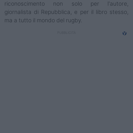
riconoscimento non solo per l'autore,
Campionati
giornalista di Repubblica, e per il libro stesso,
Serie A
ma a tutto il mondo del rugby.
Serie B
Serie C
Femminile
Giovanili
Coppa Italia
Minirugby
Eventi
Top10