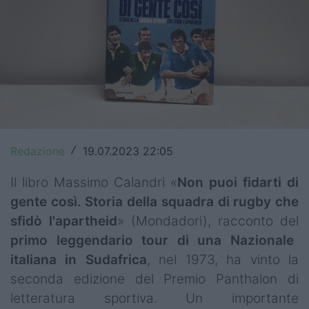
Top14
Premiership
Champions Cup
Challenge Cup
World Rugby
Redazione
19.07.2023 22:05
/
Rugby World Cup
Il libro Massimo Calandri «
Non puoi fidarti di
Super Rugby
gente così. Storia della squadra di rugby che
sfidò l'apartheid
» (Mondadori), racconto del
Rugby in TV
primo leggendario tour di una Nazionale
italiana in Sudafrica
, nel 1973, ha vinto la
Mercato
seconda edizione del Premio Panthalon di
Serie A Elite
letteratura sportiva. Un importante