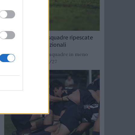
Rugby: Record di squadre ripescate
nei campionati nazionali
Si stimano oltre 20 squadre in meno
dalla stagione 2026/27