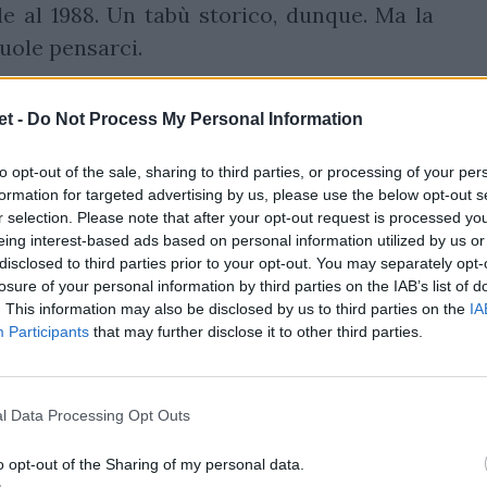
le al 1988. Un tabù storico, dunque. Ma la
vuole pensarci.
t -
Do Not Process My Personal Information
to opt-out of the sale, sharing to third parties, or processing of your per
formation for targeted advertising by us, please use the below opt-out s
r selection. Please note that after your opt-out request is processed y
eing interest-based ads based on personal information utilized by us or
disclosed to third parties prior to your opt-out. You may separately opt-
losure of your personal information by third parties on the IAB’s list of
. This information may also be disclosed by us to third parties on the
IA
pronte"
Participants
that may further disclose it to other third parties.
 la capitana
Elisa Giordano
, alla vigilia del
amento buono —
dice la numero 8 azzurra
—
l Data Processing Opt Outs
be fare sempre meglio. Abbiamo provato tutto."
o opt-out of the Sharing of my personal data.
na reverenza. Solo preparazione.