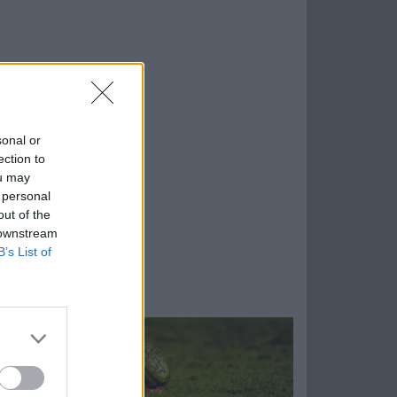
sonal or
ection to
ou may
 personal
out of the
 downstream
B’s List of