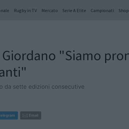
onale
Rugby in TV
Mercato
Serie A Elite
Campionati
Shop
e: Giordano "Siamo pro
anti"
eo da sette edizioni consecutive
Telegram
Email