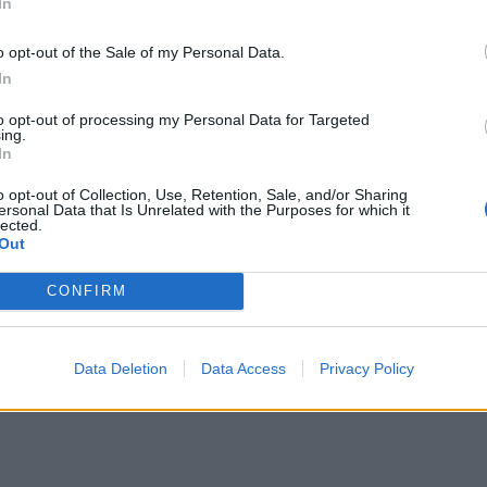
In
nsazioni, Giordano è diretta:
"Noi siamo
i. Il punto è concentrarsi su cosa vogliamo
o opt-out of the Sale of my Personal Data.
In
ale di domani."
inile 2026
, il gruppo azzurro ha trovato la
to opt-out of processing my Personal Data for Targeted
ing.
icato.
Il CT Fabio Roselli ha spiegato che
In
, contro Francia e Irlanda, erano state
o opt-out of Collection, Use, Retention, Sale, and/or Sharing
ersonal Data that Is Unrelated with the Purposes for which it
si era mai sentita in una bolla negativa,
lected.
Out
ggere gli errori.
to qualcosa.
CONFIRM
Data Deletion
Data Access
Privacy Policy