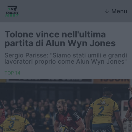
↓
Menu
Tolone vince nell'ultima
partita di Alun Wyn Jones
Nazionale
Sergio Parisse: "Siamo stati umili e grandi
lavoratori proprio come Alun Wyn Jones"
Nazionali giovanili
TOP 14
Rugby Sevens
FIR
Internazionale
6 Nazioni
United Rugby Championship