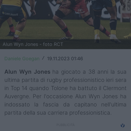
Top14
Premiership
Champions Cup
Alun Wyn Jones - foto RCT
Challenge Cup
Daniele Goegan
19.11.2023 01:46
/
World Rugby
Alun Wyn Jones
ha giocato a 38 anni la sua
Rugby World Cup
ultima partita di rugby professionistico ieri sera
Super Rugby
in Top 14 quando Tolone ha battuto il Clermont
Auvergne. Per l'occasione Alun Wyn Jones ha
Rugby in TV
indossato la fascia da capitano nell'ultima
Mercato
partita della sua carriera professionistica.
Serie A Elite