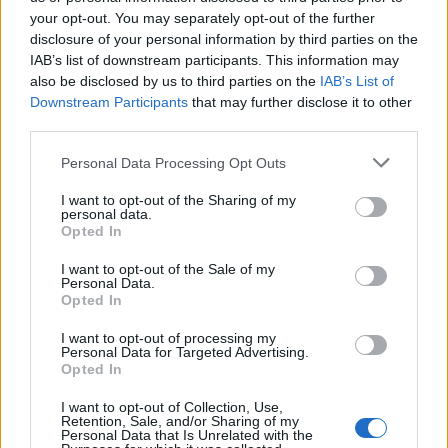
your opt-out. You may separately opt-out of the further
disclosure of your personal information by third parties on the
IAB’s list of downstream participants. This information may
SERIE C
Serie C1: la presentazione dei Gironi C
also be disclosed by us to third parties on the
IAB’s List of
e D
Downstream Participants
that may further disclose it to other
third parties.
17.10.2019 14:57
Personal Data Processing Opt Outs
I want to opt-out of the Sharing of my
SERIE C
personal data.
Serie C1: la presentazione dei Gironi A
Opted In
e B
I want to opt-out of the Sale of my
16.10.2019 15:55
Personal Data.
Opted In
I want to opt-out of processing my
Personal Data for Targeted Advertising.
←
1
2
3
4
5
6
7
8
→
Opted In
Pagina 3 di 51
I want to opt-out of Collection, Use,
Retention, Sale, and/or Sharing of my
Personal Data that Is Unrelated with the