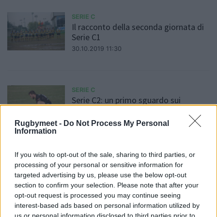
SERIE C
Il racconto della seconda giornata di
Serie C1
30.10.2019 11:30
SERIE C
Serie C2: un primo sguardo sui
campionati regionali
23.10.2019 13:19
Rugbymeet -
Do Not Process My Personal
Information
If you wish to opt-out of the sale, sharing to third parties, or
SERIE C
processing of your personal or sensitive information for
Serie C1: Calvisano schiera Antoine
targeted advertising by us, please use the below opt-out
Koffi con la cadetta, il riassunto della
section to confirm your selection. Please note that after your
prima giornata
opt-out request is processed you may continue seeing
22.10.2019 10:56
interest-based ads based on personal information utilized by
us or personal information disclosed to third parties prior to