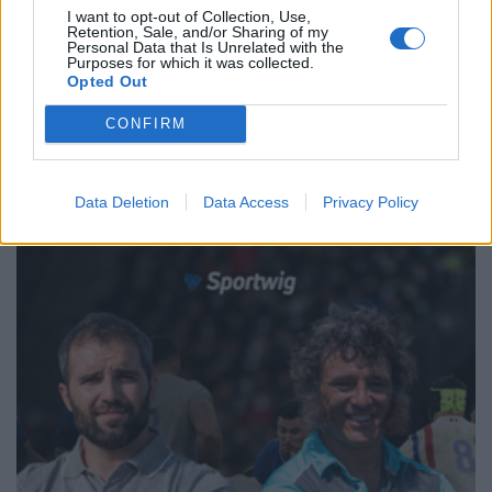
I want to opt-out of Collection, Use,
Retention, Sale, and/or Sharing of my
Personal Data that Is Unrelated with the
Purposes for which it was collected.
Opted Out
←
7
8
9
10
11
12
13
14
15
16
17
→
CONFIRM
Pagina 12 di 63
Data Deletion
Data Access
Privacy Policy