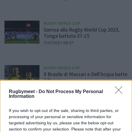
RUGBY WORLD CUP
Samoa alla Rugby World Cup 2023,
Tonga battuta 37-15
17.07.2021 09:37
RUGBY WORLD CUP
Il Brasile di Massari e Dell’Acqua batte
il Paraguay
Daniele Goegan
/
27.06.2021 14:31
Rugbymeet -
Do Not Process My Personal
Information
If you wish to opt-out of the sale, sharing to third parties, or
RUGBY WORLD CUP
processing of your personal or sensitive information for
Dal 15 marzo le vendite per i biglietti
targeted advertising by us, please use the below opt-out
per la Rugby World Cup 2023
section to confirm your selection. Please note that after your
04.03.2021 16:37