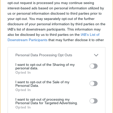
opt-out request is processed you may continue seeing
interest-based ads based on personal information utilized by
us or personal information disclosed to third parties prior to
your opt-out. You may separately opt-out of the further
RUGBY WORLD CUP
disclosure of your personal information by third parties on the
Francia-All Blacks, una sfida Mondiale
IAB’s list of downstream participants. This information may
[VIDEO]
also be disclosed by us to third parties on the
IAB’s List of
28.02.2021 16:51
Downstream Participants
that may further disclose it to other
third parties.
Personal Data Processing Opt Outs
RUGBY WORLD CUP
RWC 2023: ecco il calendario
I want to opt-out of the Sharing of my
personal data.
dell’Italia
Opted In
26.02.2021 12:49
I want to opt-out of the Sale of my
Personal Data.
Opted In
RUGBY WORLD CUP
I want to opt-out of processing my
RWC 2023: slitta la fine del torneo
Personal Data for Targeted Advertising.
Opted In
22.02.2021 16:16