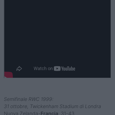
Semifinale RWC 1999:
31 ottobre, Twickenham Stadium di Londra
Nuova Zelanda-
Francia
31-43