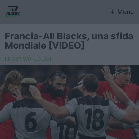
↓
Menu
Francia-All Blacks, una sfida
Mondiale [VIDEO]
Nazionale
RUGBY WORLD CUP
Nazionali giovanili
Rugby Sevens
FIR
Internazionale
6 Nazioni
United Rugby Championship