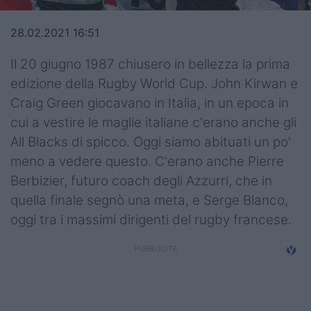
Top14
28.02.2021 16:51
Premiership
Il 20 giugno 1987 chiusero in bellezza la prima
Champions Cup
edizione della Rugby World Cup. John Kirwan e
Craig Green giocavano in Italia, in un epoca in
Challenge Cup
cui a vestire le maglie italiane c'erano anche gli
World Rugby
All Blacks di spicco. Oggi siamo abituati un po'
meno a vedere questo. C'erano anche Pierre
Rugby World Cup
Berbizier, futuro coach degli Azzurri, che in
quella finale segnò una meta, e Serge Blanco,
Super Rugby
oggi tra i massimi dirigenti del rugby francese.
Rugby in TV
Mercato
Serie A Elite