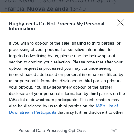
20 novembre, Stadium Australia di Sydney
Francia-
Nuova Zelanda
13-40
Rugbymeet -
Do Not Process My Personal
Information
If you wish to opt-out of the sale, sharing to third parties, or
processing of your personal or sensitive information for
targeted advertising by us, please use the below opt-out
section to confirm your selection. Please note that after your
opt-out request is processed you may continue seeing
interest-based ads based on personal information utilized by
us or personal information disclosed to third parties prior to
your opt-out. You may separately opt-out of the further
disclosure of your personal information by third parties on the
IAB’s list of downstream participants. This information may
also be disclosed by us to third parties on the
IAB’s List of
Downstream Participants
that may further disclose it to other
third parties.
Personal Data Processing Opt Outs
Quarti di finale RWC 2007: