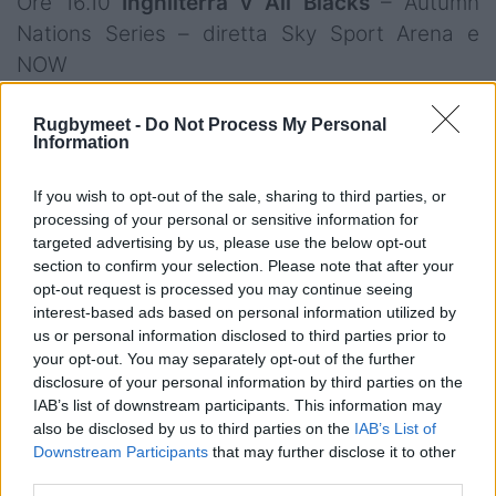
Ore 16.10
Inghilterra v All Blacks
– Autumn
Nations Series
– diretta Sky Sport Arena e
NOW
Ore 18.40
Scozia v Fiji
– Autumn Nations
Series – diretta Sky Sport Arena e NOW
Rugbymeet -
Do Not Process My Personal
Information
Domenica 3 novembre
If you wish to opt-out of the sale, sharing to third parties, or
processing of your personal or sensitive information for
Ore 14.30
Fiamme Oro v Lazio Rugby
– Serie A
targeted advertising by us, please use the below opt-out
Elite – differita
YouTube FIR
section to confirm your selection. Please note that after your
Ore 14.30
Rugby Lyons v Rugby Viadana
–
opt-out request is processed you may continue seeing
interest-based ads based on personal information utilized by
Serie A Elite – differita
YouTube FIR
us or personal information disclosed to third parties prior to
Ore 14.30
Petrarca Rugby v HBS Colorno
–
your opt-out. You may separately opt-out of the further
Serie A Elite – differita
YouTube FIR
disclosure of your personal information by third parties on the
IAB’s list of downstream participants. This information may
Ore 14.30
SIA-MPL Colorno v Villorba Rugby
also be disclosed by us to third parties on the
IAB’s List of
– Serie A Elite Femminile – differita
YouTube FIR
Downstream Participants
that may further disclose it to other
third parties.