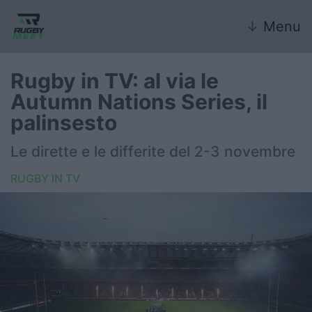
↓
Menu
Rugby in TV: al via le
Autumn Nations Series, il
Nazionale
palinsesto
Nazionali giovanili
Le dirette e le differite del 2-3 novembre
Rugby Sevens
RUGBY IN TV
FIR
Internazionale
6 Nazioni
United Rugby Championship