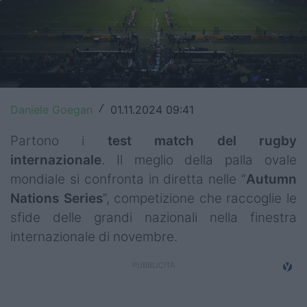
Top14
Premiership
Champions Cup
Challenge Cup
Daniele Goegan
01.11.2024 09:41
/
World Rugby
Partono i
test match del rugby
internazionale
. Il meglio della palla ovale
Rugby World Cup
mondiale si confronta in diretta nelle “
Autumn
Nations Series
”, competizione che raccoglie le
Super Rugby
sfide delle grandi nazionali nella finestra
Rugby in TV
internazionale di novembre.
Mercato
Serie A Elite