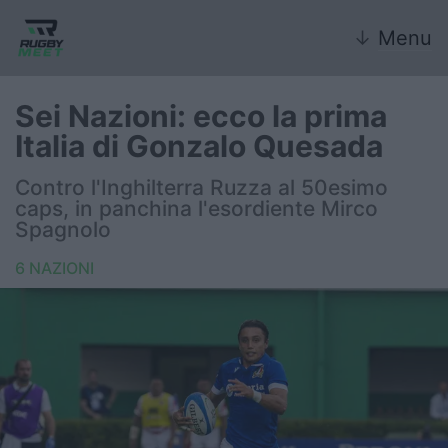
↓
Menu
Sei Nazioni: ecco la prima
Italia di Gonzalo Quesada
Nazionale
Contro l'Inghilterra Ruzza al 50esimo
caps, in panchina l'esordiente Mirco
Nazionali giovanili
Spagnolo
Rugby Sevens
6 NAZIONI
FIR
Internazionale
6 Nazioni
United Rugby Championship