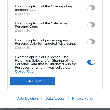
03.02.24
I want to opt-out of the Sharing of my
personal data.
Ore 15.15
Italia v Inghilterra
Opted In
Ore 17.45 Galles v Scozia
I want to opt-out of the Sale of my
Personal Data.
II giornata
Opted In
10.02.24
I want to opt-out of processing my
Personal Data for Targeted Advertising.
Ore 15.15 Scozia v Francia
Opted In
Ore 17.45 Inghilterra v Galles
I want to opt-out of Collection, Use,
Retention, Sale, and/or Sharing of my
Personal Data that Is Unrelated with the
11.02.24
Purposes for which it was collected.
Ore 16.00
Irlanda v Italia
Opted Out
CONFIRM
III giornata
24.02.24
Data Deletion
Data Access
Privacy Policy
Ore 15.15 Irlanda v Galles
Ore 17.45 Scozia v Inghilterra