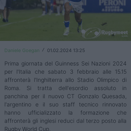
Top14
Premiership
Champions Cup
Challenge Cup
Daniele Goegan
01.02.2024 13:25
/
World Rugby
Prima giornata del Guinness Sei Nazioni 2024
per l'Italia che sabato 3 febbraio alle 15.15
Rugby World Cup
affronterà l'Inghilterra allo Stadio Olimpico di
Super Rugby
Roma. Si tratta dell'esordio assoluto in
panchina per il nuovo CT Gonzalo Quesada,
Rugby in TV
l'argentino e il suo staff tecnico rinnovato
Mercato
hanno ufficializzato la formazione che
affronterà gli inglesi reduci dal terzo posto alla
Serie A Elite
Rugby World Cup.