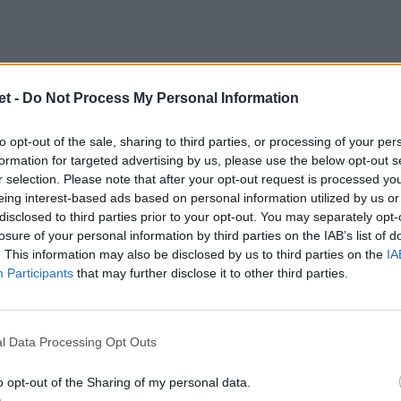
a Sgorbini
t -
Do Not Process My Personal Information
l Sei Nazioni Femminile 2026 raccontano
to opt-out of the sale, sharing to third parties, or processing of your per
formation for targeted advertising by us, please use the below opt-out s
itolare nelle prime tre giornate — Francia,
r selection. Please note that after your opt-out request is processed y
 nel quarto turno contro l'Inghilterra, ha
eing interest-based ads based on personal information utilized by us or
disclosed to third parties prior to your opt-out. You may separately opt-
te. Le cinque mete azzurre contro le
Red
losure of your personal information by third parties on the IAB’s list of
lta nella storia il bonus offensivo in una
. This information may also be disclosed by us to third parties on the
IA
uelle cinque portano la sua firma. Contro la
Participants
that may further disclose it to other third parties.
ata player of the match per l'impatto nel
nella continuità dell'azione azzurra. Nella
l Data Processing Opt Outs
meta al 48' su drive da touche ha fissato il
oria 43-24 sul Galles. Nella prima fase del
o opt-out of the Sharing of my personal data.