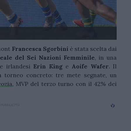
rmont
Francesca
Sgorbini
è stata scelta dai
eale del Sei Nazioni Femminile
, in una
le irlandesi
Erin
King
e
Aoife
Wafer
. Il
n torneo concreto: tre mete segnate, un
cozia
, MVP del terzo turno con il 42% dei