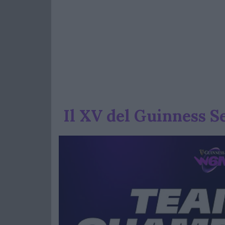
Il XV del Guinness S