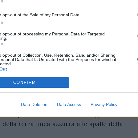
In
 carries: 42 nelle prime quattro giornate,
o opt-out of the Sale of my Personal Data.
In
to opt-out of processing my Personal Data for Targeted
ing.
i non è lineare
. Ha esordito in Nazionale
In
'Inghilterra. Ha vinto lo scudetto con il
o opt-out of Collection, Use, Retention, Sale, and/or Sharing
/19 — prima volta nella storia del club —
ersonal Data that Is Unrelated with the Purposes for which it
lected.
ASM Clermont nella stagione 2020/21. Nel
Out
 della carriera, la rottura del crociato le
CONFIRM
. Sei mesi di stop, sola in Francia, con la
ochi giorni. Ha recuperato, è tornata in
gby World Cup 2022 in Nuova Zelanda. Dopo
Data Deletion
Data Access
Privacy Policy
aria Arrighetti e Sara Tounesi, Sgorbini è
 della terza linea azzurra alle spalle della