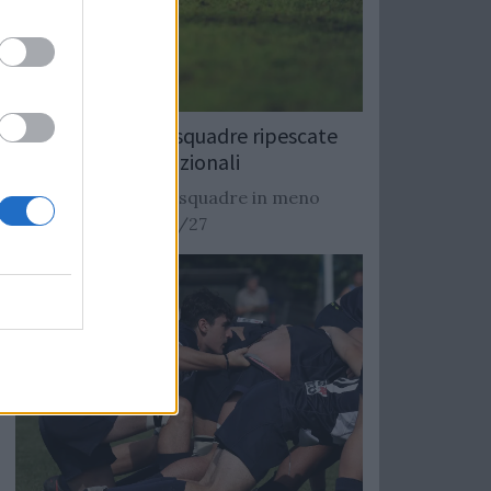
Rugby: Record di squadre ripescate
nei campionati nazionali
Si stimano oltre 20 squadre in meno
dalla stagione 2026/27