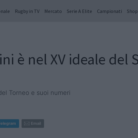
onale
Rugby in TV
Mercato
Serie A Elite
Campionati
Shop
ni è nel XV ideale del 
del Torneo e suoi numeri
Telegram
Email