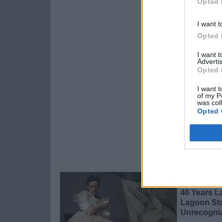
Opted 
I want t
Opted 
I want 
Advertis
Opted 
I want t
of my P
was col
Opted 