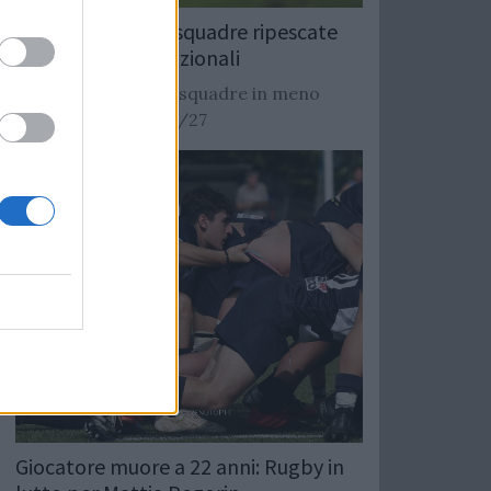
Rugby: Record di squadre ripescate
nei campionati nazionali
Si stimano oltre 20 squadre in meno
dalla stagione 2026/27
Giocatore muore a 22 anni: Rugby in