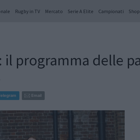
onale
Rugby in TV
Mercato
Serie A Elite
Campionati
Shop
: il programma delle pa
6
Telegram
Email