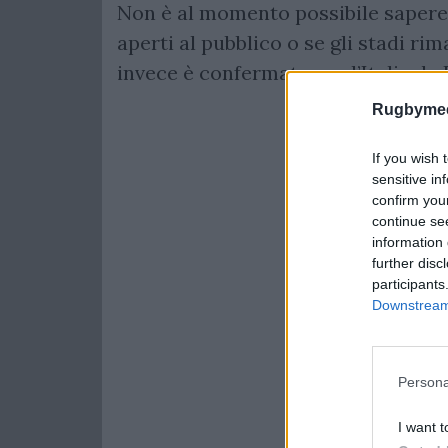
Non è al momento possibile sapere 
aperti al pubblico o se gli stadi ri
invece è confermata per l’Italia d
Rugbymee
If you wish 
sensitive in
confirm you
continue se
information 
further disc
participants
Downstream 
Persona
I want t