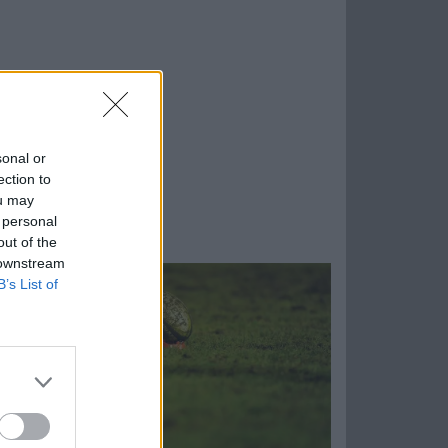
sonal or
ection to
ou may
 personal
out of the
 downstream
B’s List of