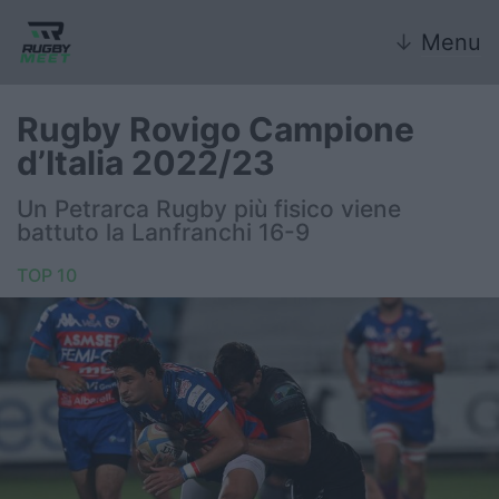
↓
Menu
Rugby Rovigo Campione
d’Italia 2022/23
Nazionale
Un Petrarca Rugby più fisico viene
battuto la Lanfranchi 16-9
Nazionali giovanili
TOP 10
Rugby Sevens
FIR
Internazionale
6 Nazioni
United Rugby Championship