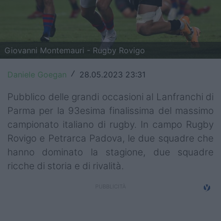
Top14
Premiership
Giovanni Montemauri - Rugby Rovigo
Champions Cup
Daniele Goegan
28.05.2023 23:31
/
Challenge Cup
Pubblico delle grandi occasioni al Lanfranchi di
World Rugby
Parma per la 93esima finalissima del massimo
Rugby World Cup
campionato italiano di rugby. In campo Rugby
Rovigo e Petrarca Padova, le due squadre che
Super Rugby
hanno dominato la stagione, due squadre
Rugby in TV
ricche di storia e di rivalità.
Mercato
Serie A Elite