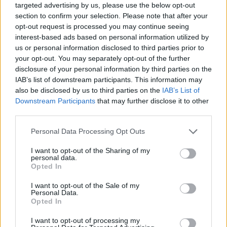
10. Faiva, 9. Tebaldi (70’ Citton); 8. Trotta (c), 7.
targeted advertising by us, please use the below opt-out
Nostran, 6. Casolari (61’ Michieletto); 5.
section to confirm your selection. Please note that after your
opt-out request is processed you may continue seeing
Panozzo (60’ Ghigo), 4. Galetto (68’
interest-based ads based on personal information utilized by
Montagner); 3. Hughes (68’ Bizzotto), 2. Cugini
us or personal information disclosed to third parties prior to
(61’ Carnio), 1. Spagnolo (68’ Borean).
your opt-out. You may separately opt-out of the further
disclosure of your personal information by third parties on the
A disposizione: 16. Borean, 17. Carnio, 18.
IAB’s list of downstream participants. This information may
Bizzotto, 19. Michieletto, 20. Ghigo, 21. Citton,
also be disclosed by us to third parties on the
IAB’s List of
22. Capraro, 23. Montagner
Downstream Participants
that may further disclose it to other
third parties.
Allenatore
: Andrea Marcato
Personal Data Processing Opt Outs
Note
: terreno di gioco in perfette condizioni,
4000 spettatori
I want to opt-out of the Sharing of my
personal data.
Opted In
I want to opt-out of the Sale of my
Personal Data.
Opted In
I want to opt-out of processing my