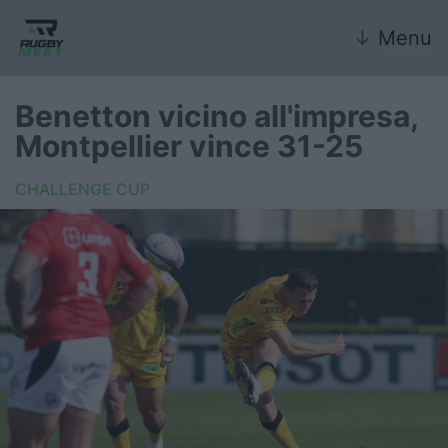
↓
Menu
Benetton vicino all'impresa,
Montpellier vince 31-25
Nazionale
CHALLENGE CUP
Nazionali giovanili
Rugby Sevens
FIR
Internazionale
6 Nazioni
United Rugby Championship