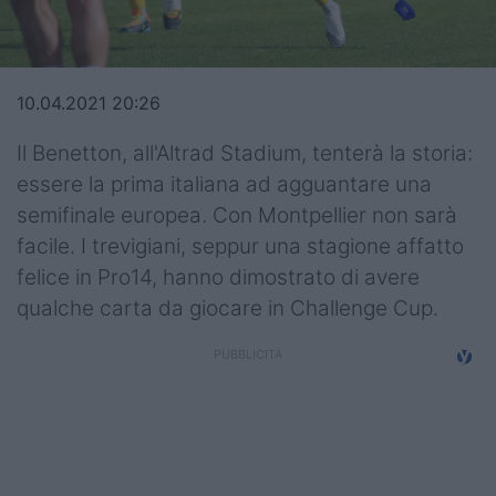
Top14
Premiership
10.04.2021 20:26
Champions Cup
Il Benetton, all'Altrad Stadium, tenterà la storia:
Challenge Cup
essere la prima italiana ad agguantare una
semifinale europea. Con Montpellier non sarà
World Rugby
facile. I trevigiani, seppur una stagione affatto
Rugby World Cup
felice in Pro14, hanno dimostrato di avere
qualche carta da giocare in Challenge Cup.
Super Rugby
Rugby in TV
Mercato
Serie A Elite