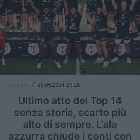
Top14
Premiership
Champions Cup
Challenge Cup
World Rugby
Rugby World Cup
Redazione
28.06.2024 23:28
/
Super Rugby
Ultimo atto del Top 14
Rugby in TV
senza storia, scarto più
Mercato
alto di sempre. L’ala
Serie A Elite
azzurra chiude i conti con