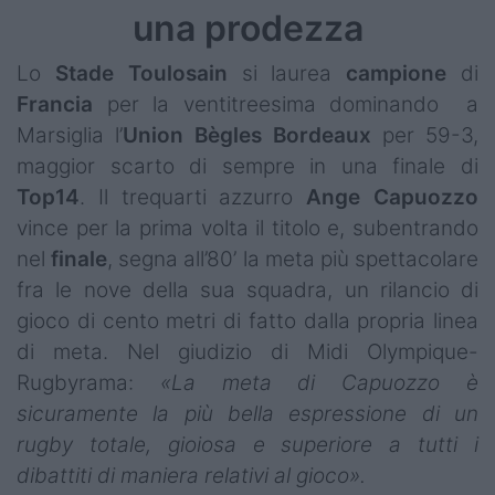
una prodezza
Campionati
Serie A
Lo
Stade Toulosain
si laurea
campione
di
Francia
per la ventitreesima dominando a
Serie B
Marsiglia l’
Union Bègles Bordeaux
per 59-3,
maggior scarto di sempre in una finale di
Serie C
Top14
. Il trequarti azzurro
Ange Capuozzo
Femminile
vince per la prima volta il titolo e, subentrando
nel
finale
, segna all’80’ la meta più spettacolare
Giovanili
fra le nove della sua squadra, un rilancio di
Coppa Italia
gioco di cento metri di fatto dalla propria linea
di meta. Nel giudizio di Midi Olympique-
Minirugby
Rugbyrama:
«La meta di Capuozzo è
Eventi
sicuramente la più bella espressione di un
rugby totale, gioiosa e superiore a tutti i
Top10
dibattiti di maniera relativi al gioco».