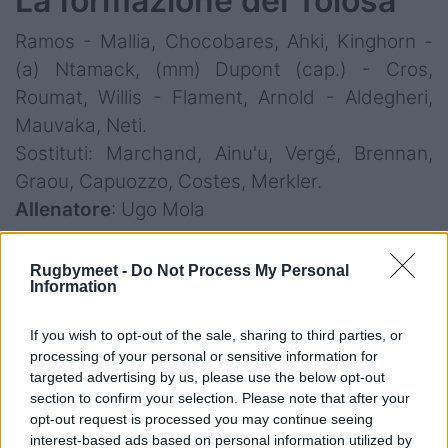
La formazione del Tolosa
Ramos - Mallia, Chocobares, Ahki, Kinghorn -
(a) Ntamack, (mm) Dupont (cap.) - Cros,
Roumat, Willis - Flament, Arnold - Aldegheri,
Mauvaka, Neti.
Sostituti: Marchand, Ainu'u, Vergé, Brennan,
Graou, Capuozzo, Costes, Merkler.
Allenatore
: Ugo Mola
Rugbymeet -
Do Not Process My Personal
La formazione del
Information
Bordeaux
If you wish to opt-out of the sale, sharing to third parties, or
processing of your personal or sensitive information for
Buros - Penaud, Depoortere, Moefana, Bielle-
targeted advertising by us, please use the below opt-out
section to confirm your selection. Please note that after your
Biarrey - (a) Jalibert, (mm) Lucu (cap.) - Diaby,
opt-out request is processed you may continue seeing
Tatafu, Vergnes-Taillefer - Coleman, Cazeaux -
interest-based ads based on personal information utilized by