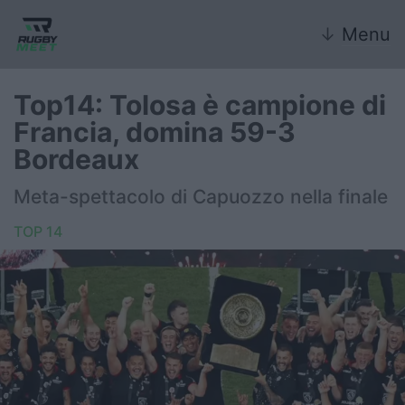
↓
Menu
Top14: Tolosa è campione di
Francia, domina 59-3
Nazionale
Bordeaux
Nazionali giovanili
Meta-spettacolo di Capuozzo nella finale
Rugby Sevens
TOP 14
FIR
Internazionale
6 Nazioni
United Rugby Championship