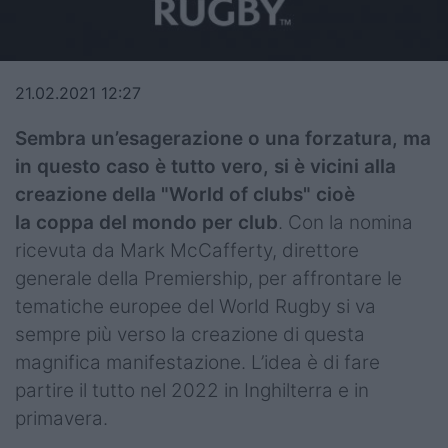
Top14
Premiership
21.02.2021 12:27
Champions Cup
Sembra un’esagerazione o una forzatura, ma
Challenge Cup
in questo caso è tutto vero, si è vicini alla
creazione della "World of clubs" cioè
World Rugby
la coppa del mondo per club
. Con la nomina
Rugby World Cup
ricevuta da Mark McCafferty, direttore
generale della Premiership, per affrontare le
Super Rugby
tematiche europee del World Rugby si va
sempre più verso la creazione di questa
Rugby in TV
magnifica manifestazione. L’idea è di fare
Mercato
partire il tutto nel 2022 in Inghilterra e in
primavera.
Serie A Elite