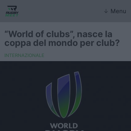
↓
Menu
“World of clubs”, nasce la
coppa del mondo per club?
Nazionale
INTERNAZIONALE
Nazionali giovanili
Rugby Sevens
FIR
Internazionale
6 Nazioni
United Rugby Championship