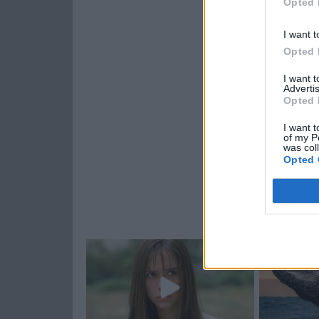
Opted 
I want t
Opted 
I want 
Advertis
Opted 
I want t
of my P
was col
Opted 