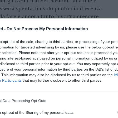
er gli Azzurri al Sei Nazioni... alla fine è
sersi spenta, un solo punto di differenza
 da fare è ancora tanto, bisogna crescere
t -
Do Not Process My Personal Information
to opt-out of the sale, sharing to third parties, or processing of your per
formation for targeted advertising by us, please use the below opt-out s
r selection. Please note that after your opt-out request is processed y
eing interest-based ads based on personal information utilized by us or
disclosed to third parties prior to your opt-out. You may separately opt-
losure of your personal information by third parties on the IAB’s list of
. This information may also be disclosed by us to third parties on the
IA
Participants
that may further disclose it to other third parties.
l Data Processing Opt Outs
o opt-out of the Sharing of my personal data.