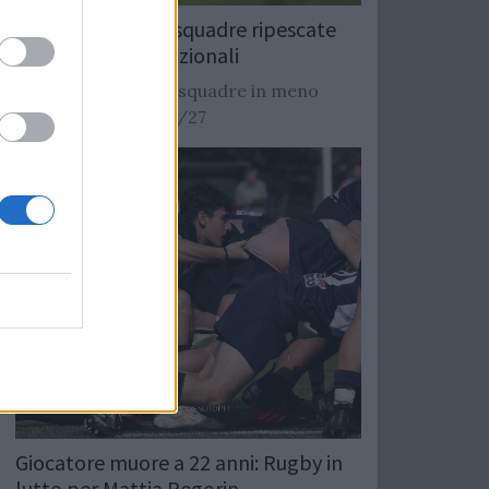
Rugby: Record di squadre ripescate
nei campionati nazionali
Si stimano oltre 20 squadre in meno
dalla stagione 2026/27
Giocatore muore a 22 anni: Rugby in
lutto per Mattia Pegorin