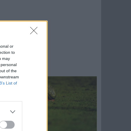
sonal or
ection to
ou may
 personal
out of the
 downstream
B’s List of