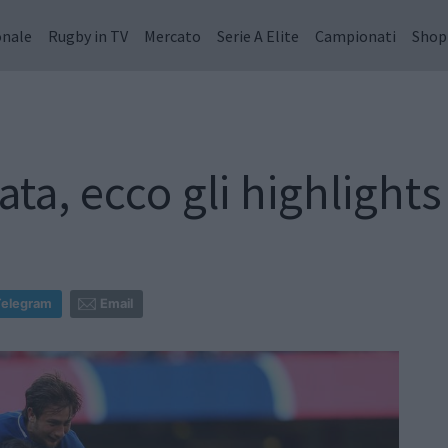
onale
Rugby in TV
Mercato
Serie A Elite
Campionati
Shop
vata, ecco gli highlight
Telegram
Email