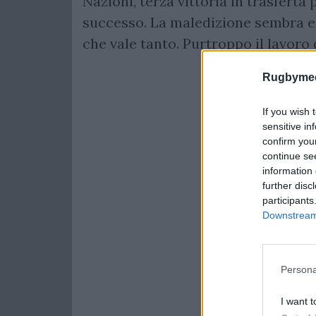
Nazioni, terza vittoria in trasferta p
successo. La maledizione sembra es
che vale tanto. Purtroppo il lavoro
Rugbymee
If you wish 
sensitive in
confirm you
continue se
information 
further disc
participants
Downstream 
Persona
I want t