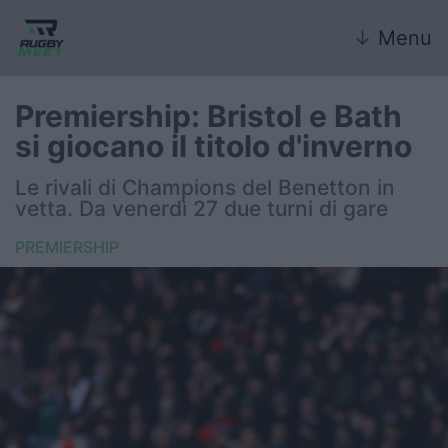
↓
Menu
Premiership: Bristol e Bath
si giocano il titolo d'inverno
Nazionale
Le rivali di Champions del Benetton in
vetta. Da venerdì 27 due turni di gare
Nazionali giovanili
PREMIERSHIP
Rugby Sevens
FIR
Internazionale
6 Nazioni
United Rugby Championship