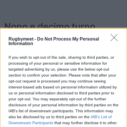
Nono e decimo turno
Le partite della nona giornata: 27 dicembre ore
Rugbymeet -
Do Not Process My Personal
Information
20,45 Bristol Bears-Sale Sharks; 28 dicembre
ore 13,45 Bath-Saracens, ore 16 Northampton
If you wish to opt-out of the sale, sharing to third parties, or
Saint-Newcastle Falcons, ore 19 Harlequins-
processing of your personal or sensitive information for
Leicester Tigers; 29 dicembre Exeter Chiefs-
targeted advertising by us, please use the below opt-out
section to confirm your selection. Please note that after your
Gloucester.
opt-out request is processed you may continue seeing
interest-based ads based on personal information utilized by
Le partite della decima giornata: 3 gennaio ore
us or personal information disclosed to third parties prior to
20,45 Newcastle-Harlequins; 4 gennaio ore 16
your opt-out. You may separately opt-out of the further
disclosure of your personal information by third parties on the
Gloucester-Sale e Leicester-Exeter, ore 18,30
IAB’s list of downstream participants. This information may
Saracens-Bristol; 5 gennaio Northampton-
also be disclosed by us to third parties on the
IAB’s List of
Bath.
Downstream Participants
that may further disclose it to other