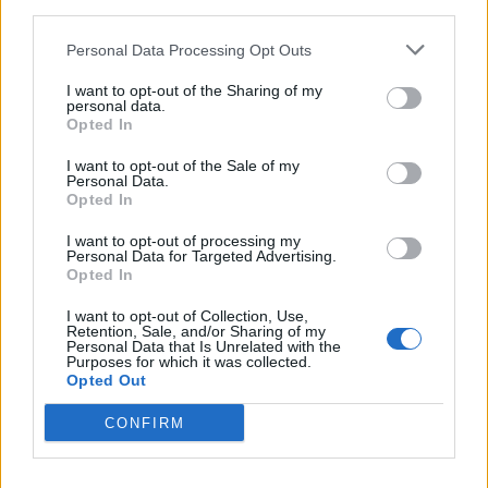
third parties.
Classifica di Premiership
Personal Data Processing Opt Outs
24 Bath (+99 differenza punti) e Bristol (+93)
I want to opt-out of the Sharing of my
personal data.
29 Saracens
Opted In
I want to opt-out of the Sale of my
25 Leicester Tigers
Personal Data.
Opted In
24 Sale Sharks e Gloucester
I want to opt-out of processing my
Personal Data for Targeted Advertising.
19 Harlequins
Opted In
15 Northampton Saints
I want to opt-out of Collection, Use,
Retention, Sale, and/or Sharing of my
Personal Data that Is Unrelated with the
Purposes for which it was collected.
8 Newcastle Falcons
Opted Out
6 Exeter Chiefs
CONFIRM