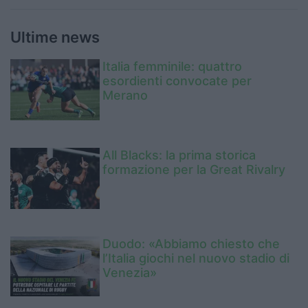
Ultime news
Italia femminile: quattro
esordienti convocate per
Merano
All Blacks: la prima storica
formazione per la Great Rivalry
Duodo: «Abbiamo chiesto che
l’Italia giochi nel nuovo stadio di
Venezia»