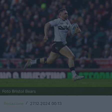
Top14
Premiership
Champions Cup
Challenge Cup
World Rugby
Rugby World Cup
Super Rugby
Rugby in TV
Foto Bristol Bears
Mercato
Redazione
27.12.2024 00:13
/
Serie A Elite