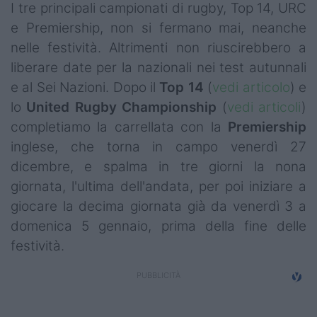
I tre principali campionati di rugby, Top 14, URC
Campionati
e Premiership, non si fermano mai, neanche
Serie A
nelle festività. Altrimenti non riuscirebbero a
liberare date per la nazionali nei test autunnali
Serie B
e al Sei Nazioni. Dopo il
Top 14
(
vedi articolo
) e
lo
United Rugby Championship
(
vedi articoli
)
Serie C
completiamo la carrellata con la
Premiership
Femminile
inglese, che torna in campo venerdì 27
dicembre, e spalma in tre giorni la nona
Giovanili
giornata, l'ultima dell'andata, per poi iniziare a
Coppa Italia
giocare la decima giornata già da venerdì 3 a
domenica 5 gennaio, prima della fine delle
Minirugby
festività.
Eventi
Top10